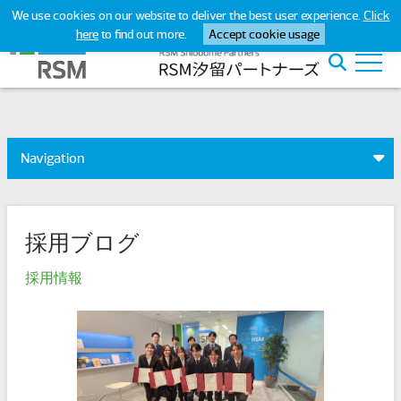
We use cookies on our website to deliver the best user experience.
Click
here
to find out more.
Accept cookie usage
Navigation
採用ブログ
採用情報