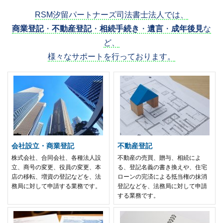
RSM汐留パートナーズ司法書士法人では、
商業登記
・
不動産登記
・
相続手続き
・
遺言
・
成年後見
な
ど、
様々なサポートを行っております。
会社設立・商業登記
不動産登記
株式会社、合同会社、各種法人設
不動産の売買、贈与、相続によ
立、商号の変更、役員の変更、本
る、登記名義の書き換えや、住宅
店の移転、増資の登記などを、法
ローンの完済による抵当権の抹消
務局に対して申請する業務です。
登記などを、法務局に対して申請
する業務です。