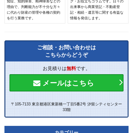
知症、知的障害、精神障害などの
グ・お役立ちコラムです。日々の
理由で、判断能力が不十分な方々
出来事から商業登記・不動産登
に代わり財産の管理や各種の契約
記・相続・遺言等に関する有益な
を行う業務です。
情報を発信します。
ご相談・お問い合わせは
こちらからどうぞ
お見積りは
無料
です。
メールはこちら
〒105-7133 東京都港区東新橋一丁目5番2号 汐留シティセンター
33階
カテゴリー