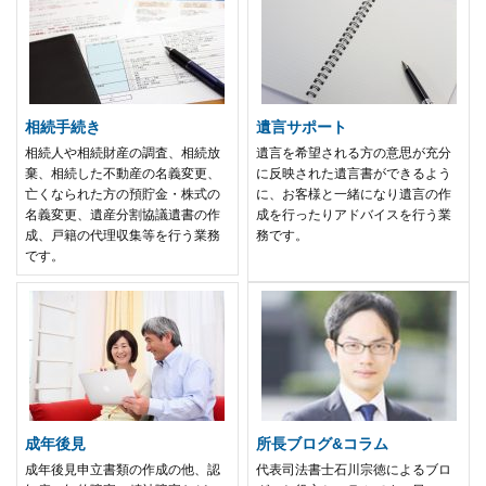
相続手続き
遺言サポート
相続人や相続財産の調査、相続放
遺言を希望される方の意思が充分
棄、相続した不動産の名義変更、
に反映された遺言書ができるよう
亡くなられた方の預貯金・株式の
に、お客様と一緒になり遺言の作
名義変更、遺産分割協議遺書の作
成を行ったりアドバイスを行う業
成、戸籍の代理収集等を行う業務
務です。
です。
成年後見
所長ブログ&コラム
成年後見申立書類の作成の他、認
代表司法書士石川宗徳によるブロ