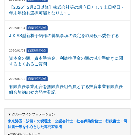
【2026年2月2日以降】株式会社等の設立日として土日祝日・
年末年始も選択可能となります。
2026/01/04
商業登記関係
J-KISS型新株予約権の募集事項の決定を取締役へ委任する
2026/01/03
商業登記関係
資本金の額、資本準備金、利益準備金の額の減少手続きに関
するよくあるご質問
2026/01/02
商業登記関係
有限責任事業組合を無限責任組合員とする投資事業有限責任
組合契約の効力発生登記
▼ グループインフォメーション
東京港区（汐留）の税理士・公認会計士・社会保険労務士・行政書士・司
法書士等を中心とした専門家集団
■RSM汐留パートナーズ