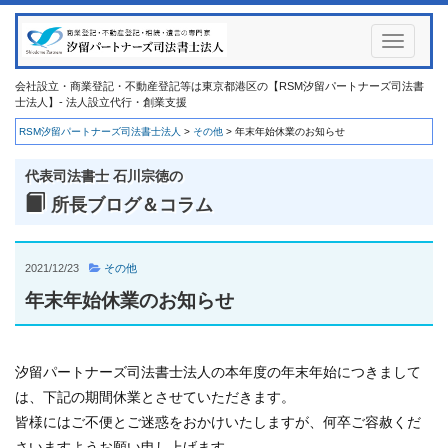
Toggle
navigati
会社設立・商業登記・不動産登記等は東京都港区の【RSM汐留パートナーズ司法書
士法人】- 法人設立代行・創業支援
RSM汐留パートナーズ司法書士法人
>
その他
>
年末年始休業のお知らせ
代表司法書士 石川宗徳の
所長ブログ＆コラム
2021/12/23
その他
年末年始休業のお知らせ
汐留パートナーズ司法書士法人の本年度の年末年始につきまして
は、下記の期間休業とさせていただきます。
皆様にはご不便とご迷惑をおかけいたしますが、何卒ご容赦くだ
さいますようお願い申し上げます。