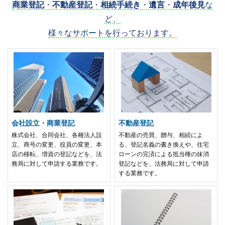
商業登記
・
不動産登記
・
相続手続き
・
遺言
・
成年後見
な
ど、
様々なサポートを行っております。
会社設立・商業登記
不動産登記
株式会社、合同会社、各種法人設
不動産の売買、贈与、相続によ
立、商号の変更、役員の変更、本
る、登記名義の書き換えや、住宅
店の移転、増資の登記などを、法
ローンの完済による抵当権の抹消
務局に対して申請する業務です。
登記などを、法務局に対して申請
する業務です。