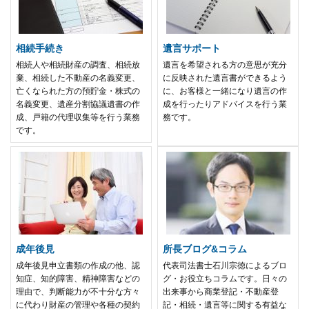
相続手続き
遺言サポート
相続人や相続財産の調査、相続放
遺言を希望される方の意思が充分
棄、相続した不動産の名義変更、
に反映された遺言書ができるよう
亡くなられた方の預貯金・株式の
に、お客様と一緒になり遺言の作
名義変更、遺産分割協議遺書の作
成を行ったりアドバイスを行う業
成、戸籍の代理収集等を行う業務
務です。
です。
成年後見
所長ブログ&コラム
成年後見申立書類の作成の他、認
代表司法書士石川宗徳によるブロ
知症、知的障害、精神障害などの
グ・お役立ちコラムです。日々の
理由で、判断能力が不十分な方々
出来事から商業登記・不動産登
に代わり財産の管理や各種の契約
記・相続・遺言等に関する有益な