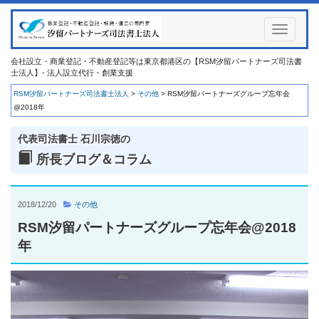
Toggle
navigati
会社設立・商業登記・不動産登記等は東京都港区の【RSM汐留パートナーズ司法書
士法人】- 法人設立代行・創業支援
RSM汐留パートナーズ司法書士法人
>
その他
>
RSM汐留パートナーズグループ忘年会
@2018年
代表司法書士 石川宗徳の
所長ブログ＆コラム
2018/12/20
その他
RSM汐留パートナーズグループ忘年会@2018
年