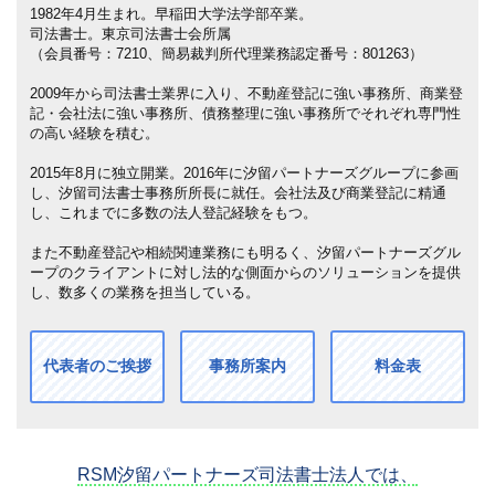
1982年4月生まれ。早稲田大学法学部卒業。
司法書士。東京司法書士会所属
（会員番号：7210、簡易裁判所代理業務認定番号：801263）
2009年から司法書士業界に入り、不動産登記に強い事務所、商業登
記・会社法に強い事務所、債務整理に強い事務所でそれぞれ専門性
の高い経験を積む。
2015年8月に独立開業。2016年に汐留パートナーズグループに参画
し、汐留司法書士事務所所長に就任。会社法及び商業登記に精通
し、これまでに多数の法人登記経験をもつ。
また不動産登記や相続関連業務にも明るく、汐留パートナーズグル
ープのクライアントに対し法的な側面からのソリューションを提供
し、数多くの業務を担当している。
代表者のご挨拶
事務所案内
料金表
RSM汐留パートナーズ司法書士法人では、