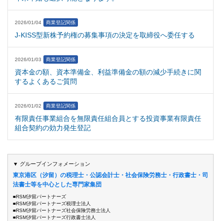
2026/01/04
商業登記関係
J-KISS型新株予約権の募集事項の決定を取締役へ委任する
2026/01/03
商業登記関係
資本金の額、資本準備金、利益準備金の額の減少手続きに関
するよくあるご質問
2026/01/02
商業登記関係
有限責任事業組合を無限責任組合員とする投資事業有限責任
組合契約の効力発生登記
▼ グループインフォメーション
東京港区（汐留）の税理士・公認会計士・社会保険労務士・行政書士・司
法書士等を中心とした専門家集団
■RSM汐留パートナーズ
■RSM汐留パートナーズ税理士法人
■RSM汐留パートナーズ社会保険労務士法人
■RSM汐留パートナーズ行政書士法人