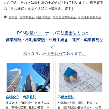
とができ、それらは会社法の手続きに則って行います。 株主資本
の「自己株式」を除く各項目 =資本金、資本 […]
,
,
,
,
資本金
資本準備金
利益準備金
その他資本剰余金
その他利益剰余金
RSM汐留パートナーズ司法書士法人では、
商業登記
・
不動産登記
・
相続手続き
・
遺言
・
成年後見
な
ど、
様々なサポートを行っております。
会社設立・商業登記
不動産登記
株式会社、合同会社、各種法人設
不動産の売買、贈与、相続によ
立、商号の変更、役員の変更、本
る、登記名義の書き換えや、住宅