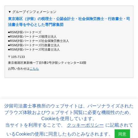
▼ グループインフォメーション
東京港区（汐留）の税理士・公認会計士・社会保険労務士・行政書士・司
法書士等を中心とした専門家集団
■RSM汐留パートナーズ
■RSM汐留パートナーズ税理士法人
■RSM汐留パートナーズ社会保険労務士法人
■RSM汐留パートナーズ行政書士法人
■RSM汐留パートナーズ司法書士法人
〒105-7133
東京都港区東新橋一丁目5番2号汐留シティセンター33階
お問い合わせは
こちら
汐留司法書士事務所のウェブサイトは、パーソナライズされた
サイト運営方針
個人情報保護方針
ブラウズ体験およびウェブサイト閲覧に必要な機能性のため、
Copyright(c)2008～ Shiodome Partners Group. All Rights Reserved.
Cookieを使用しています。
当サイトを利用することで、
クッキーポリシー
に記載されて
いるCookieの使用に同意したものとみなされます。
同意