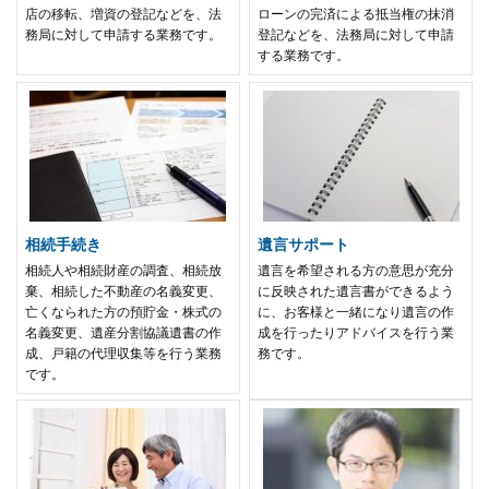
店の移転、増資の登記などを、法
ローンの完済による抵当権の抹消
務局に対して申請する業務です。
登記などを、法務局に対して申請
する業務です。
相続手続き
遺言サポート
相続人や相続財産の調査、相続放
遺言を希望される方の意思が充分
棄、相続した不動産の名義変更、
に反映された遺言書ができるよう
亡くなられた方の預貯金・株式の
に、お客様と一緒になり遺言の作
名義変更、遺産分割協議遺書の作
成を行ったりアドバイスを行う業
成、戸籍の代理収集等を行う業務
務です。
です。