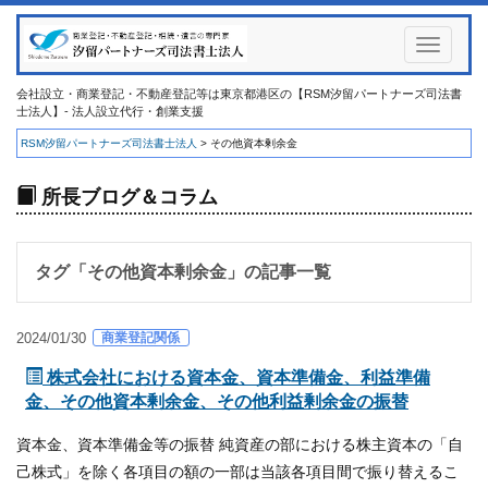
Toggle
navigati
会社設立・商業登記・不動産登記等は東京都港区の【RSM汐留パートナーズ司法書
士法人】- 法人設立代行・創業支援
RSM汐留パートナーズ司法書士法人
>
その他資本剰余金
所長ブログ＆コラム
タグ「
その他資本剰余金
」の記事一覧
商業登記関係
2024/01/30
株式会社における資本金、資本準備金、利益準備
金、その他資本剰余金、その他利益剰余金の振替
資本金、資本準備金等の振替 純資産の部における株主資本の「自
己株式」を除く各項目の額の一部は当該各項目間で振り替えるこ