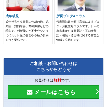
成年後見
所長ブログ&コラム
成年後見申立書類の作成の他、認
代表司法書士石川宗徳によるブロ
知症、知的障害、精神障害などの
グ・お役立ちコラムです。日々の
理由で、判断能力が不十分な方々
出来事から商業登記・不動産登
に代わり財産の管理や各種の契約
記・相続・遺言等に関する有益な
を行う業務です。
情報を発信します。
ご相談・お問い合わせは
こちらからどうぞ
お見積りは
無料
です。
メールはこちら