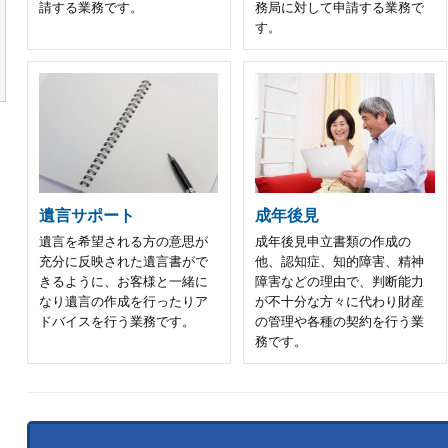
請する業務です。
務局に対して申請する業務で
す。
遺言サポート
成年後見
遺言を希望される方の意思が
成年後見申立書類の作成の
充分に反映された遺言書がで
他、認知症、知的障害、精神
きるように、お客様と一緒に
障害などの理由で、判断能力
なり遺言の作成を行ったりア
が不十分な方々に代わり財産
ドバイスを行う業務です。
の管理や各種の契約を行う業
務です。