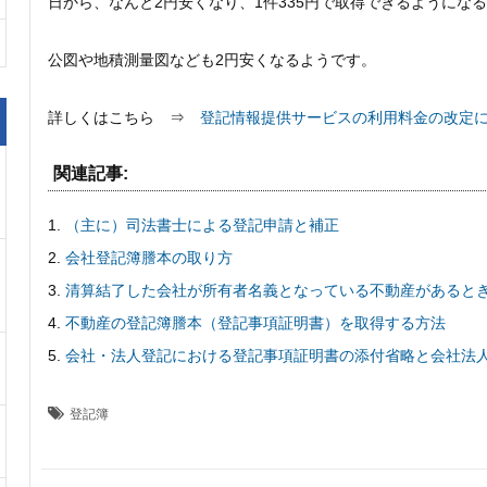
日から、なんと2円安くなり、1件335円で取得できるようにな
公図や地積測量図なども2円安くなるようです。
詳しくはこちら ⇒
登記情報提供サービスの利用料金の改定
関連記事:
（主に）司法書士による登記申請と補正
会社登記簿謄本の取り方
清算結了した会社が所有者名義となっている不動産があると
不動産の登記簿謄本（登記事項証明書）を取得する方法
会社・法人登記における登記事項証明書の添付省略と会社法
登記簿