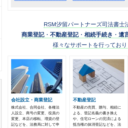
RSM汐留パートナーズ司法書士
商業登記
・
不動産登記
・
相続手続き
・
遺
様々なサポートを行っており
会社設立・商業登記
不動産登記
株式会社、合同会社、各種法
不動産の売買、贈与、相続に
人設立、商号の変更、役員の
よる、登記名義の書き換え
変更、本店の移転、増資の登
や、住宅ローンの完済による
記などを、法務局に対して申
抵当権の抹消登記などを、法