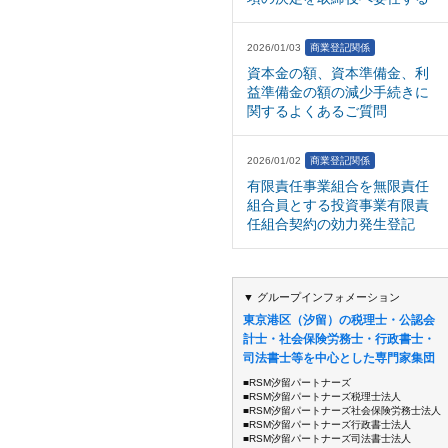
2026/01/03
商業登記関係
資本金の額、資本準備金、利
益準備金の額の減少手続きに
関するよくあるご質問
2026/01/02
商業登記関係
有限責任事業組合を無限責任
組合員とする投資事業有限責
任組合契約の効力発生登記
▼ グループインフォメーション
東京港区（汐留）の税理士・公認会
計士・社会保険労務士・行政書士・
司法書士等を中心とした専門家集団
■RSM汐留パートナーズ
■RSM汐留パートナーズ税理士法人
■RSM汐留パートナーズ社会保険労務士法人
■RSM汐留パートナーズ行政書士法人
■RSM汐留パートナーズ司法書士法人