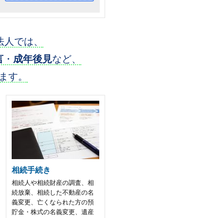
法人では、
言
・
成年後見
など、
ます。
相続手続き
相続人や相続財産の調査、相
続放棄、相続した不動産の名
義変更、亡くなられた方の預
貯金・株式の名義変更、遺産