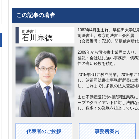
この記事の著者
1982年4月生まれ。早稲田大学法
司法書士
司法書士。東京司法書士会所属
石川宗徳
（会員番号：7210、簡易裁判所代
2009年から司法書士業界に入り
登記・会社法に強い事務所、債務
性の高い経験を積む。
2015年8月に独立開業。2016
し、汐留司法書士事務所所長に就
し、これまでに多数の法人登記経
また不動産登記や相続関連業務に
ープのクライアントに対し法的な
し、数多くの業務を担当している
代表者のご挨拶
事務所案内