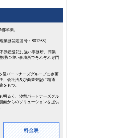
学部卒業。
理業務認定番号：801263）
、不動産登記に強い事務所、商業
整理に強い事務所でそれぞれ専門
年に汐留パートナーズグループに参画
任。会社法及び商業登記に精通
験をもつ。
も明るく、汐留パートナーズグル
側面からのソリューションを提供
。
料金表