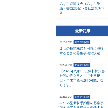
みなし取締役会（みなし決
議・書面決議）-会社法第370
条
最新記事
2026/07/22
商業登記関係
２つの種類株式を同時に発行
するときの募集事項の決定
2026/01/15
商業登記関係
【2026年2月2日以降】株式会
社等の設立日として土日祝
日・年末年始も選択可能とな
ります。
2026/01/04
商業登記関係
J-KISS型新株予約権の募集事
項の決定を取締役へ委任する