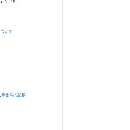
るようです。
について
き
人等番号の記載