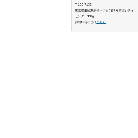
〒105-7133
東京都港区東新橋一丁目5番2号汐留シティ
センター33階
お問い合わせは
こちら