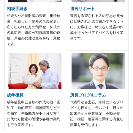
相続手続き
遺言サポート
相続人や相続財産の調査、相続放
遺言を希望される方の意思が充分
棄、相続した不動産の名義変更、
に反映された遺言書ができるよう
亡くなられた方の預貯金・株式の
に、お客様と一緒になり遺言の作
名義変更、遺産分割協議遺書の作
成を行ったりアドバイスを行う業
成、戸籍の代理収集等を行う業務
務です。
です。
成年後見
所長ブログ&コラム
成年後見申立書類の作成の他、認
代表司法書士石川宗徳によるブロ
知症、知的障害、精神障害などの
グ・お役立ちコラムです。日々の
理由で、判断能力が不十分な方々
出来事から商業登記・不動産登
に代わり財産の管理や各種の契約
記・相続・遺言等に関する有益な
を行う業務です。
情報を発信します。