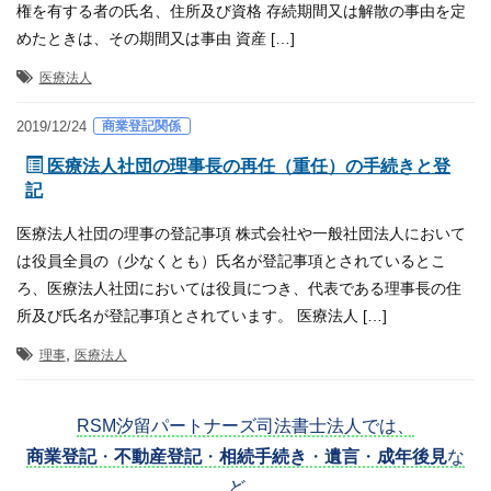
権を有する者の氏名、住所及び資格 存続期間又は解散の事由を定
めたときは、その期間又は事由 資産 […]
医療法人
商業登記関係
2019/12/24
医療法人社団の理事長の再任（重任）の手続きと登
記
医療法人社団の理事の登記事項 株式会社や一般社団法人において
は役員全員の（少なくとも）氏名が登記事項とされているとこ
ろ、医療法人社団においては役員につき、代表である理事長の住
所及び氏名が登記事項とされています。 医療法人 […]
,
理事
医療法人
RSM汐留パートナーズ司法書士法人では、
商業登記
・
不動産登記
・
相続手続き
・
遺言
・
成年後見
な
ど、