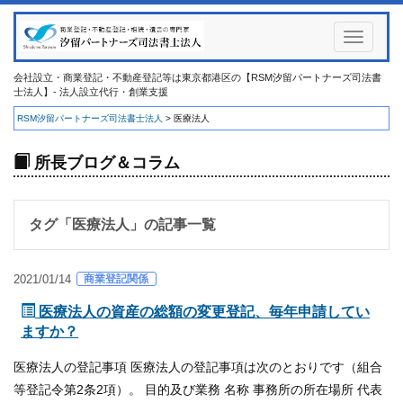
Toggle
navigati
会社設立・商業登記・不動産登記等は東京都港区の【RSM汐留パートナーズ司法書
士法人】- 法人設立代行・創業支援
RSM汐留パートナーズ司法書士法人
>
医療法人
所長ブログ＆コラム
タグ「
医療法人
」の記事一覧
商業登記関係
2021/01/14
医療法人の資産の総額の変更登記、毎年申請してい
ますか？
医療法人の登記事項 医療法人の登記事項は次のとおりです（組合
等登記令第2条2項）。 目的及び業務 名称 事務所の所在場所 代表