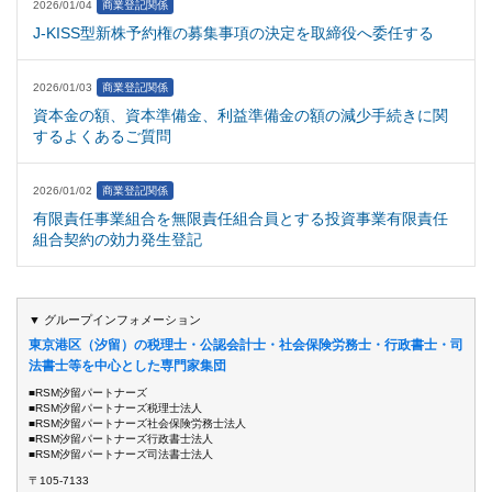
2026/01/04
商業登記関係
J-KISS型新株予約権の募集事項の決定を取締役へ委任する
2026/01/03
商業登記関係
資本金の額、資本準備金、利益準備金の額の減少手続きに関
するよくあるご質問
2026/01/02
商業登記関係
有限責任事業組合を無限責任組合員とする投資事業有限責任
組合契約の効力発生登記
▼ グループインフォメーション
東京港区（汐留）の税理士・公認会計士・社会保険労務士・行政書士・司
法書士等を中心とした専門家集団
■RSM汐留パートナーズ
■RSM汐留パートナーズ税理士法人
■RSM汐留パートナーズ社会保険労務士法人
■RSM汐留パートナーズ行政書士法人
■RSM汐留パートナーズ司法書士法人
〒105-7133