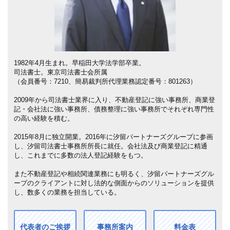
1982年4月生まれ。早稲田大学法学部卒業。
司法書士。東京司法書士会所属
（会員番号：7210、簡易裁判所代理業務認定番号：801263）
2009年から司法書士業界に入り、不動産登記に強い事務所、商業登
記・会社法に強い事務所、債務整理に強い事務所でそれぞれ専門性
の高い経験を積む。
2015年8月に独立開業。2016年に汐留パートナーズグループに参画
し、汐留司法書士事務所所長に就任。会社法及び商業登記に精通
し、これまでに多数の法人登記経験をもつ。
また不動産登記や相続関連業務にも明るく、汐留パートナーズグル
ープのクライアントに対し法的な側面からのソリューションを提供
し、数多くの業務を担当している。
代表者のご挨拶
事務所案内
料金表