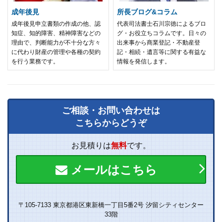
成年後見
所長ブログ&コラム
成年後見申立書類の作成の他、認
代表司法書士石川宗徳によるブロ
知症、知的障害、精神障害などの
グ・お役立ちコラムです。日々の
理由で、判断能力が不十分な方々
出来事から商業登記・不動産登
に代わり財産の管理や各種の契約
記・相続・遺言等に関する有益な
を行う業務です。
情報を発信します。
ご相談・お問い合わせは
こちらからどうぞ
お見積りは
無料
です。
メールはこちら
〒105-7133 東京都港区東新橋一丁目5番2号 汐留シティセンター
33階