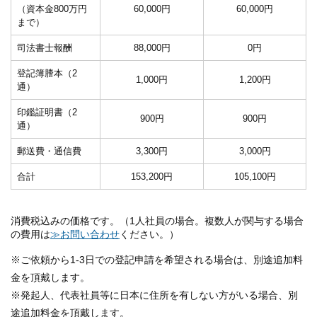
（資本金800万円
60,000円
60,000円
まで）
司法書士報酬
88,000円
0円
登記簿謄本（2
1,000円
1,200円
通）
印鑑証明書（2
900円
900円
通）
郵送費・通信費
3,300円
3,000円
合計
153,200円
105,100円
消費税込みの価格です。（1人社員の場合。複数人が関与する場合
の費用は
≫お問い合わせ
ください。）
※ご依頼から1-3日での登記申請を希望される場合は、別途追加料
金を頂戴します。
※発起人、代表社員等に日本に住所を有しない方がいる場合、別
途追加料金を頂戴します。