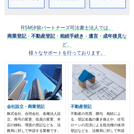
RSM汐留パートナーズ司法書士法人では、
商業登記
・
不動産登記
・
相続手続き
・
遺言
・
成年後見
な
ど、
様々なサポートを行っております。
会社設立・商業登記
不動産登記
株式会社、合同会社、各種法人設
不動産の売買、贈与、相続によ
立、商号の変更、役員の変更、本
る、登記名義の書き換えや、住宅
店の移転、増資の登記などを、法
ローンの完済による抵当権の抹消
務局に対して申請する業務です。
登記などを、法務局に対して申請