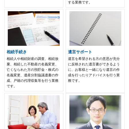
する業務です。
相続手続き
遺言サポート
相続人や相続財産の調査、相続放
遺言を希望される方の意思が充分
棄、相続した不動産の名義変更、
に反映された遺言書ができるよう
亡くなられた方の預貯金・株式の
に、お客様と一緒になり遺言の作
名義変更、遺産分割協議遺書の作
成を行ったりアドバイスを行う業
成、戸籍の代理収集等を行う業務
務です。
です。