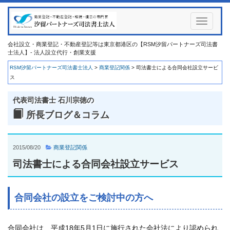
Toggle
navigati
会社設立・商業登記・不動産登記等は東京都港区の【RSM汐留パートナーズ司法書
士法人】- 法人設立代行・創業支援
RSM汐留パートナーズ司法書士法人
>
商業登記関係
>
司法書士による合同会社設立サービ
ス
代表司法書士 石川宗徳の
所長ブログ＆コラム
2015/08/20
商業登記関係
司法書士による合同会社設立サービス
合同会社の設立をご検討中の方へ
合同会社は、平成18年5月1日に施行された会社法により認められ