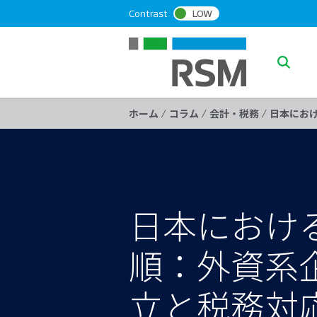
S
Contrast
LOW
k
i
p
S
t
e
o
a
c
/
/
/
ホーム
コラム
会計・税務
日本にお
o
r
n
c
t
h
e
n
t
日本におけ
順：外資系
立と税務対