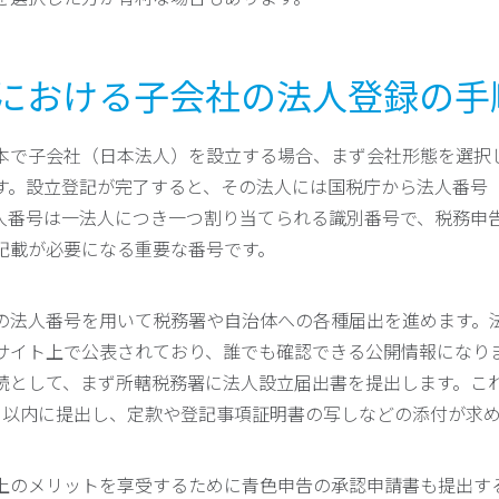
日本における子会社の法人登録の手
本で子会社（日本法人）を設立する場合、まず会社形態を選択
す。設立登記が完了すると、その法人には国税庁から法人番号（
人番号は一法人につき一つ割り当てられる識別番号で、税務申
記載が必要になる重要な番号です。
の法人番号を用いて税務署や自治体への各種届出を進めます。
サイト上で公表されており、誰でも確認できる公開情報になり
続として、まず所轄税務署に法人設立届出書を提出します。こ
月以内に提出し、定款や登記事項証明書の写しなどの添付が求
上のメリットを享受するために青色申告の承認申請書も提出す