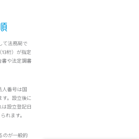
順
して法務局で
13桁）が指定
告書や法定調書
法人番号は国
ます。設立後に
れは設立登記日
められます。
るのが一般的