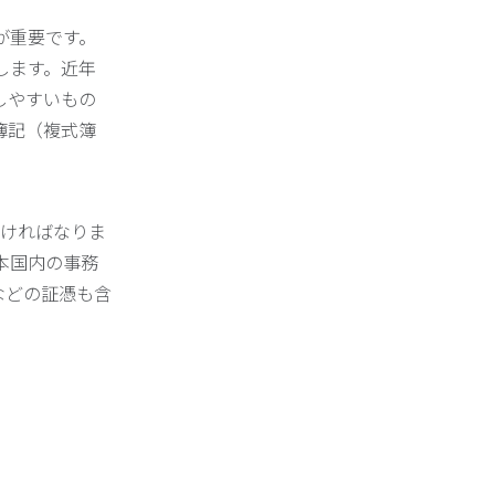
が重要です。
します。近年
しやすいもの
簿記（複式簿
なければなりま
本国内の事務
などの証憑も含