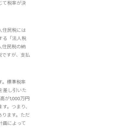
じて税率が決
人住民税には
する「法人税
人住民税の納
税ですが、支払
す。標準税率
を差し引いた
1,000万円
ます。つまり、
あります。ただ
計画によって