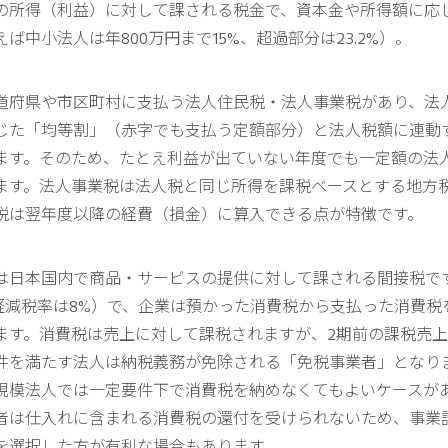
の所得（利益）に対して課される税金で、資本金や所得額に応
ば中小法人は年800万円まで15%、超過部分は23.2%）。
道府県や市区町村に支払う法人住民税・法人事業税があり、法
じた「均等割」（赤字でも支払う定額部分）と法人税額に連動
ます。そのため、たとえ利益が出ていない年度でも一定額の法
ます。法人事業税は法人税と同じ所得を課税ベースとする地方
税は翌年度以降の経費（損金）に算入できる点が特徴です。
は日本国内で商品・サービスの提供に対して課される間接税で
部軽減税率は8%）で、企業は預かった消費税から支払った消費税
ます。消費税は売上に対して課税されますが、2期前の課税売上高が
件を満たす法人は納税義務が免除される「免税事業者」となり
規模法人では一定要件下で消費税を納めなくてもよいケースが
者は仕入れに含まれる消費税の還付を受けられないため、事業
を選択した方が有利な場合もあります。