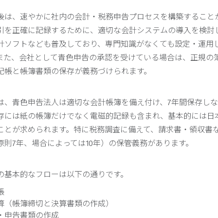
後は、速やかに社内の会計・税務申告プロセスを構築すること
引を正確に記録するために、適切な会計システムの導入を検討
計ソフトなども普及しており、専門知識がなくても設定・運用
また、会社として青色申告の承認を受けている場合は、正規の
記帳と帳簿書類の保存が義務づけられます。
は、青色申告法人は適切な会計帳簿を備え付け、7年間保存し
存には紙の帳簿だけでなく電磁的記録も含まれ、基本的には日
ことが求められます。特に税務調査に備えて、請求書・領収書
原則7年、場合によっては10年）の保管義務があります。
の基本的なフローは以下の通りです。
帳
算（帳簿締切と決算書類の作成）
・申告書類の作成