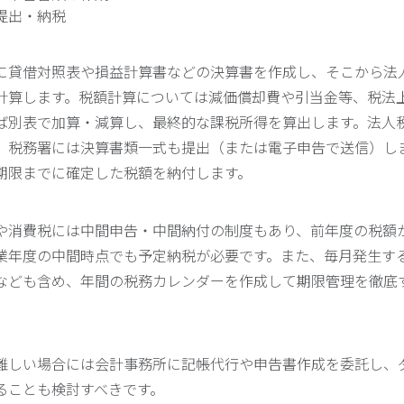
提出・納税
に貸借対照表や損益計算書などの決算書を作成し、そこから法
計算します。税額計算については減価償却費や引当金等、税法
ば別表で加算・減算し、最終的な課税所得を算出します。法人
、税務署には決算書類一式も提出（または電子申告で送信）し
期限までに確定した税額を納付します。
や消費税には中間申告・中間納付の制度もあり、前年度の税額
業年度の中間時点でも予定納税が必要です。また、毎月発生す
なども含め、年間の税務カレンダーを作成して期限管理を徹底
難しい場合には会計事務所に記帳代行や申告書作成を委託し、
ることも検討すべきです。