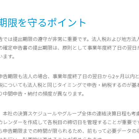
提出期限を守るポイント
告では提出期限の遵守が非常に重要です。法人税および地方法
の確定申告書の提出期限は、原則として事業年度終了日の翌日
います。
申告期限も法人の場合、事業年度終了日の翌日から2ヶ月以内
税についても法人税と同じタイミングで申告・納税するのが基
り中間申告・納付の頻度が異なります。
、本社の決算スケジュールやグループ全体の連結決算日程も考
カレンダーを作成して各税目の締切日を管理することが重要で
ら申告期限までの時間が限られるため、前もって必要データの