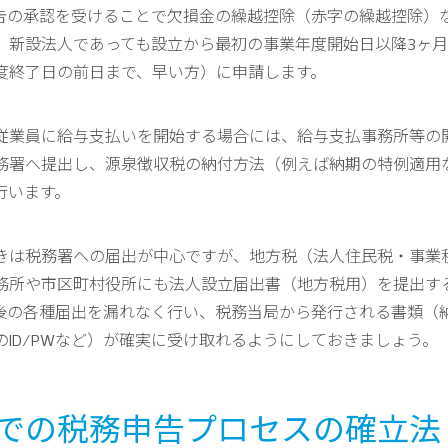
告の承認を受けることで欠損金の繰越控除（赤字の繰越控除）
、新設法人であっても設立から最初の事業年度開始日以降3ヶ
度終了日の前日まで、早い方）に申請します。
従業員に給与支払いを開始する場合には、給与支払事務所等の
務署へ提出し、源泉徴収税の納付方法（例えば納期の特例適用
行います。
きは税務署への届出が中心ですが、地方税（法人住民税・事業
務所や市区町村役所にも法人設立届出書（地方税用）を提出す
後の各種届出を漏れなく行い、税務当局から発行される書類（
のID/PWなど）が確実に受け取れるようにしておきましょう。
日本での税務申告プロセスの確立法