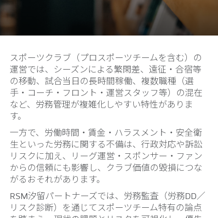
スポーツクラブ（プロスポーツチームを含む）の
運営では、シーズンによる繁閑差、遠征・合宿等
の移動、試合当日の長時間稼働、複数職種（選
手・コーチ・フロント・運営スタッフ等）の混在
など、労務管理が複雑化しやすい特性がありま
す。
一方で、労働時間・賃金・ハラスメント・安全衛
生といった労務に関する不備は、行政対応や訴訟
リスクに加え、リーグ運営・スポンサー・ファン
からの信頼にも影響し、クラブ価値の毀損につな
がるおそれがあります。
RSM汐留パートナーズでは、労務監査（労務DD／
リスク診断）を通じてスポーツチーム特有の論点