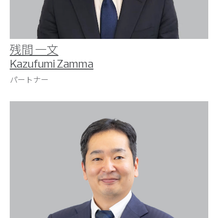
残間 一文
Kazufumi Zamma
パートナー