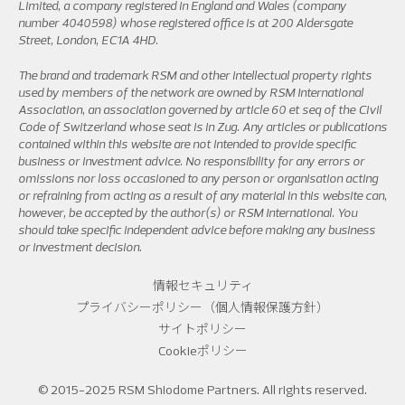
Limited, a company registered in England and Wales (company
number 4040598) whose registered office is at 200 Aldersgate
Street, London, EC1A 4HD.
The brand and trademark RSM and other intellectual property rights
used by members of the network are owned by RSM International
Association, an association governed by article 60 et seq of the Civil
Code of Switzerland whose seat is in Zug. Any articles or publications
contained within this website are not intended to provide specific
business or investment advice. No responsibility for any errors or
omissions nor loss occasioned to any person or organisation acting
or refraining from acting as a result of any material in this website can,
however, be accepted by the author(s) or RSM International. You
should take specific independent advice before making any business
or investment decision.
情報セキュリティ
プライバシーポリシー（個人情報保護方針）
サイトポリシー
Cookieポリシー
© 2015-2025 RSM Shiodome Partners. All rights reserved.