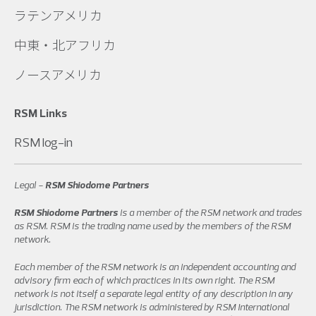
ラテンアメリカ
中東・北アフリカ
ノースアメリカ
RSM Links
RSM log-in
Legal -
RSM Shiodome Partners
RSM Shiodome Partners
is a member of the RSM network and trades
as RSM. RSM is the trading name used by the members of the RSM
network.
Each member of the RSM network is an independent accounting and
advisory firm each of which practices in its own right. The RSM
network is not itself a separate legal entity of any description in any
jurisdiction. The RSM network is administered by RSM International