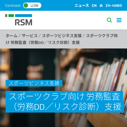
S
Contrast
LOW
ニュース
EN
JA
ZH-HANS
k
i
S
p
e
t
/
/
/
ホーム
サービス
スポーツビジネス支援
スポーツクラブ向
a
o
け 労務監査（労務DD／リスク診断）支援
c
r
o
c
n
h
t
e
n
スポーツビジネス支援
t
スポーツクラブ向け 労務監査
（労務DD／リスク診断）支援