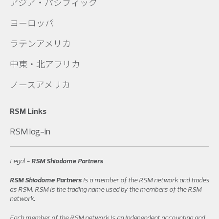
アジア・パシフィック
ヨーロッパ
ラテンアメリカ
中東・北アフリカ
ノースアメリカ
RSM Links
RSM log-in
Legal -
RSM Shiodome Partners
RSM Shiodome Partners
is a member of the RSM network and trades
as RSM. RSM is the trading name used by the members of the RSM
network.
Each member of the RSM network is an independent accounting and