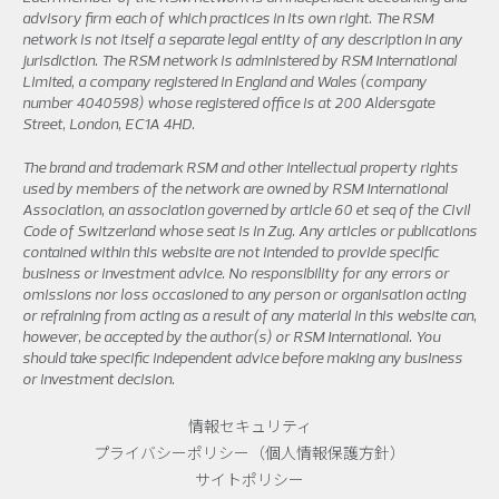
advisory firm each of which practices in its own right. The RSM
network is not itself a separate legal entity of any description in any
jurisdiction. The RSM network is administered by RSM International
Limited, a company registered in England and Wales (company
number 4040598) whose registered office is at 200 Aldersgate
Street, London, EC1A 4HD.
The brand and trademark RSM and other intellectual property rights
used by members of the network are owned by RSM International
Association, an association governed by article 60 et seq of the Civil
Code of Switzerland whose seat is in Zug. Any articles or publications
contained within this website are not intended to provide specific
business or investment advice. No responsibility for any errors or
omissions nor loss occasioned to any person or organisation acting
or refraining from acting as a result of any material in this website can,
however, be accepted by the author(s) or RSM International. You
should take specific independent advice before making any business
or investment decision.
情報セキュリティ
プライバシーポリシー（個人情報保護方針）
サイトポリシー