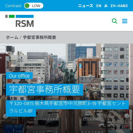
S
Contrast
LOW
ニュース
EN
JA
ZH-HANS
k
i
S
p
e
t
/
ホーム
宇都宮事務所概要
a
o
c
r
o
c
n
h
t
e
Our office
n
宇都宮事務所概要
t
〒320-0815 栃木県宇都宮市中河原町3-19 宇都宮セント
ラルビル8F