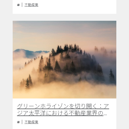
不動産業
グリーンホライゾンを切り開く：ア
ジア太平洋における不動産業界の
ESGへの対応
不動産業