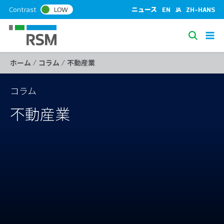
S
Contrast
LOW
ニュース
EN
JA
ZH-HANS
k
i
S
p
e
t
/
/
ホーム
コラム
不動産業
a
o
c
r
o
コラム
c
n
h
不動産業
t
e
n
t