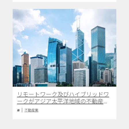
リモートワーク及びハイブリッドワ
ークがアジア太平洋地域の不動産業
界に与える影響と今後の展望
不動産業