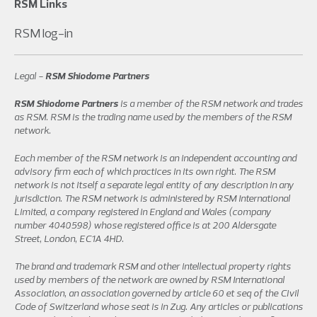
RSM Links
RSM log-in
Legal -
RSM Shiodome Partners
RSM Shiodome Partners
is a member of the RSM network and trades
as RSM. RSM is the trading name used by the members of the RSM
network.
Each member of the RSM network is an independent accounting and
advisory firm each of which practices in its own right. The RSM
network is not itself a separate legal entity of any description in any
jurisdiction. The RSM network is administered by RSM International
Limited, a company registered in England and Wales (company
number 4040598) whose registered office is at 200 Aldersgate
Street, London, EC1A 4HD.
The brand and trademark RSM and other intellectual property rights
used by members of the network are owned by RSM International
Association, an association governed by article 60 et seq of the Civil
Code of Switzerland whose seat is in Zug. Any articles or publications