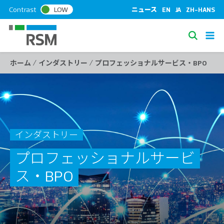
S
Contrast
LOW
ニュース
EN
JA
ZH-HANS
k
i
S
p
e
t
/
/
ホーム
インダストリー
プロフェッショナルサービス・BPO
a
o
c
r
o
c
n
h
t
e
インダストリー
n
t
プロフェッショナルサービ
ス・BPO