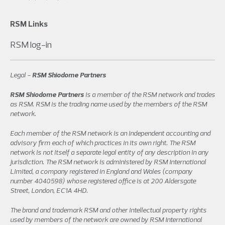
RSM Links
RSM log-in
Legal -
RSM Shiodome Partners
RSM Shiodome Partners
is a member of the RSM network and trades
as RSM. RSM is the trading name used by the members of the RSM
network.
Each member of the RSM network is an independent accounting and
advisory firm each of which practices in its own right. The RSM
network is not itself a separate legal entity of any description in any
jurisdiction. The RSM network is administered by RSM International
Limited, a company registered in England and Wales (company
number 4040598) whose registered office is at 200 Aldersgate
Street, London, EC1A 4HD.
The brand and trademark RSM and other intellectual property rights
used by members of the network are owned by RSM International