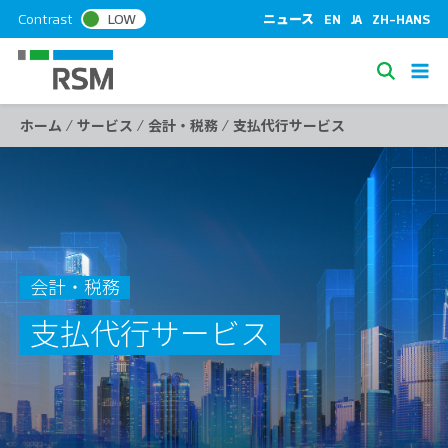
S
Contrast
LOW
ニュース
EN
JA
ZH-HANS
k
i
S
p
e
t
/
/
/
ホーム
サービス
会計・税務
支払代行サービス
a
o
c
r
o
c
n
h
t
e
n
会計・税務
t
支払代行サービス