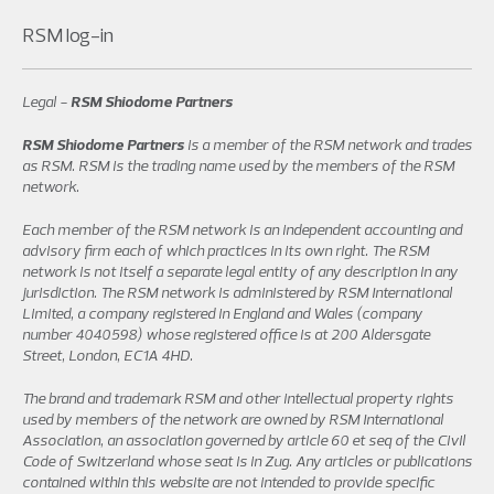
RSM log-in
Legal -
RSM Shiodome Partners
RSM Shiodome Partners
is a member of the RSM network and trades
as RSM. RSM is the trading name used by the members of the RSM
network.
Each member of the RSM network is an independent accounting and
advisory firm each of which practices in its own right. The RSM
network is not itself a separate legal entity of any description in any
jurisdiction. The RSM network is administered by RSM International
Limited, a company registered in England and Wales (company
number 4040598) whose registered office is at 200 Aldersgate
Street, London, EC1A 4HD.
The brand and trademark RSM and other intellectual property rights
used by members of the network are owned by RSM International
Association, an association governed by article 60 et seq of the Civil
Code of Switzerland whose seat is in Zug. Any articles or publications
contained within this website are not intended to provide specific