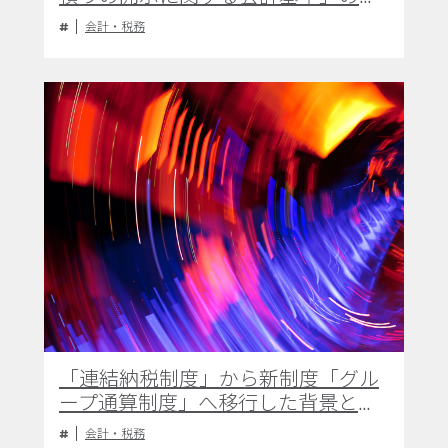
定についても紹介
会計・税務
「連結納税制度」から新制度「グル
ープ通算制度」へ移行した背景と双
方の相違点
会計・税務