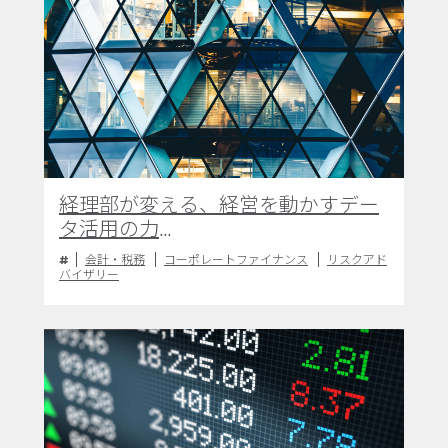
経理部が変える、経営を動かすデー
タ活用の力
～ルーチン業務から“気づき”と“価
会計・税務
コーポレートファイナンス
リスクアド
値”を生む組織へ～
バイザリー