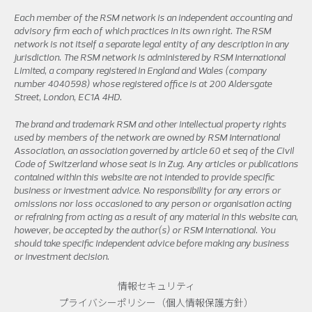
Each member of the RSM network is an independent accounting and
advisory firm each of which practices in its own right. The RSM
network is not itself a separate legal entity of any description in any
jurisdiction. The RSM network is administered by RSM International
Limited, a company registered in England and Wales (company
number 4040598) whose registered office is at 200 Aldersgate
Street, London, EC1A 4HD.
The brand and trademark RSM and other intellectual property rights
used by members of the network are owned by RSM International
Association, an association governed by article 60 et seq of the Civil
Code of Switzerland whose seat is in Zug. Any articles or publications
contained within this website are not intended to provide specific
business or investment advice. No responsibility for any errors or
omissions nor loss occasioned to any person or organisation acting
or refraining from acting as a result of any material in this website can,
however, be accepted by the author(s) or RSM International. You
should take specific independent advice before making any business
or investment decision.
情報セキュリティ
プライバシーポリシー（個人情報保護方針）