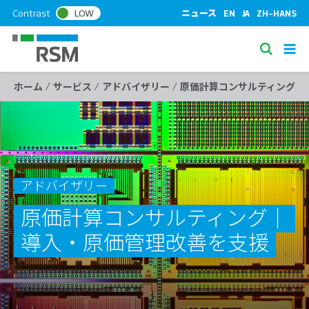
S
Contrast
LOW
ニュース
EN
JA
ZH-HANS
k
i
S
p
e
t
/
/
/
ホーム
サービス
アドバイザリー
原価計算コンサルティング
a
o
c
r
o
c
n
h
t
e
アドバイザリー
n
t
原価計算コンサルティング｜
導入・原価管理改善を支援