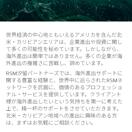
世界経済の中心地ともいえるアメリカを含んだ北
米・カリビアンエリアは、企業進出や投資に関し
て多くの可能性を秘めています。しかしながら、
海外進出は簡単ではありません。多くの企業が海
外進出の複雑さに苦戦し、諦めています。
RSM汐留パートナーズでは、海外進出サポートに
関する豊富な経験と、世界中に巡らされたRSMネ
ットワークを武器に、価値のあるプロフェッショ
ナル・サービスを提供しています。クライアント
様が海外進出したいという気持ちを第一に考えた
上で、精一杯のサポートをさせていただきます。
北米・カリビアン地域への進出に興味のある方
は、まずはお気軽にご相談ください。