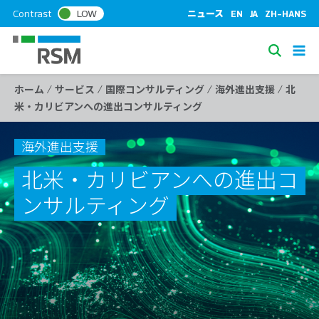
S
Contrast
LOW
ニュース
EN
JA
ZH-HANS
k
i
S
p
e
t
/
/
/
/
ホーム
サービス
国際コンサルティング
海外進出支援
北
a
o
米・カリビアンへの進出コンサルティング
c
r
o
c
n
海外進出支援
h
t
北米・カリビアンへの進出コ
e
n
ンサルティング
t