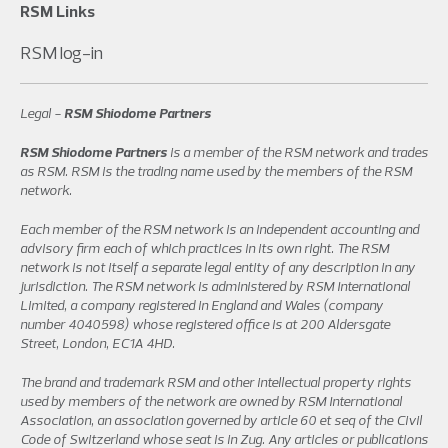
RSM Links
RSM log-in
Legal -
RSM Shiodome Partners
RSM Shiodome Partners
is a member of the RSM network and trades
as RSM. RSM is the trading name used by the members of the RSM
network.
Each member of the RSM network is an independent accounting and
advisory firm each of which practices in its own right. The RSM
network is not itself a separate legal entity of any description in any
jurisdiction. The RSM network is administered by RSM International
Limited, a company registered in England and Wales (company
number 4040598) whose registered office is at 200 Aldersgate
Street, London, EC1A 4HD.
The brand and trademark RSM and other intellectual property rights
used by members of the network are owned by RSM International
Association, an association governed by article 60 et seq of the Civil
Code of Switzerland whose seat is in Zug. Any articles or publications