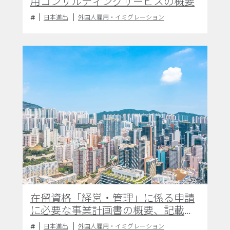
用コンサルティングサービスの概要
日本進出
外国人雇用・イミグレーション
在留資格「経営・管理」に係る申請
に必要な事業計画書の概要、記載内
容及び作成時の留意点
日本進出
外国人雇用・イミグレーション