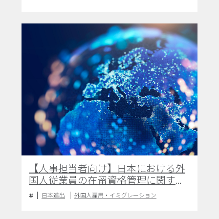
【人事担当者向け】日本における外
国人従業員の在留資格管理に関する
主要な論点と実務上の注意点
日本進出
外国人雇用・イミグレーション