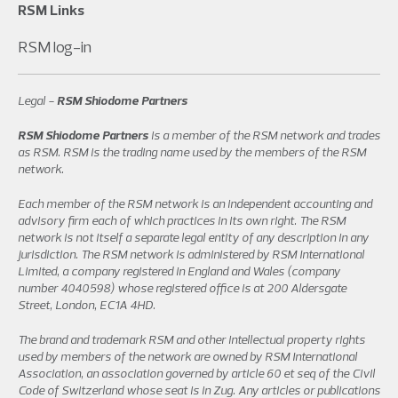
RSM Links
RSM log-in
Legal -
RSM Shiodome Partners
RSM Shiodome Partners
is a member of the RSM network and trades
as RSM. RSM is the trading name used by the members of the RSM
network.
Each member of the RSM network is an independent accounting and
advisory firm each of which practices in its own right. The RSM
network is not itself a separate legal entity of any description in any
jurisdiction. The RSM network is administered by RSM International
Limited, a company registered in England and Wales (company
number 4040598) whose registered office is at 200 Aldersgate
Street, London, EC1A 4HD.
The brand and trademark RSM and other intellectual property rights
used by members of the network are owned by RSM International
Association, an association governed by article 60 et seq of the Civil
Code of Switzerland whose seat is in Zug. Any articles or publications