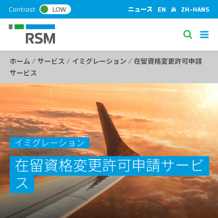
S
Contrast
LOW
ニュース
EN
JA
ZH-HANS
k
i
S
p
e
t
/
/
/
ホーム
サービス
イミグレーション
在留資格変更許可申請
a
o
サービス
c
r
o
c
n
h
t
e
n
イミグレーション
t
在留資格変更許可申請サービ
ス