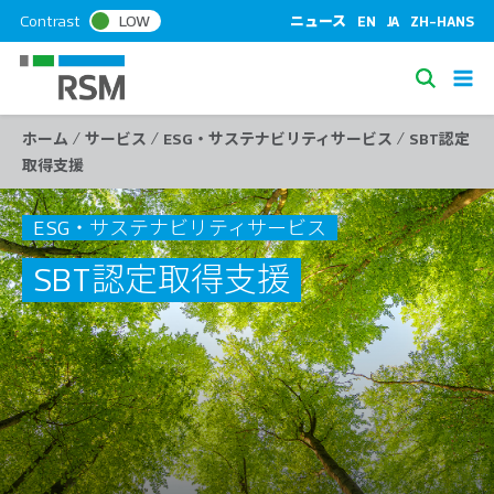
S
Contrast
LOW
ニュース
EN
JA
ZH-HANS
k
i
S
p
e
t
/
/
/
ホーム
サービス
ESG・サステナビリティサービス
SBT認定
a
o
取得支援
c
r
o
c
n
ESG・サステナビリティサービス
h
t
SBT認定取得支援
e
n
t