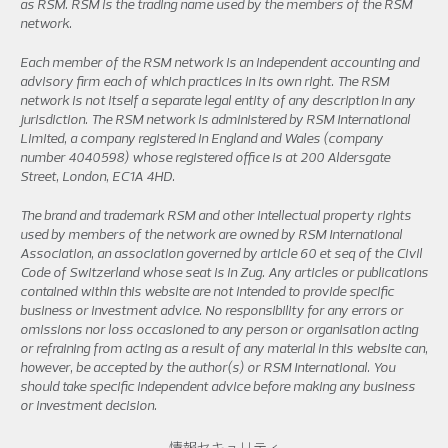
as RSM. RSM is the trading name used by the members of the RSM
network.
Each member of the RSM network is an independent accounting and
advisory firm each of which practices in its own right. The RSM
network is not itself a separate legal entity of any description in any
jurisdiction. The RSM network is administered by RSM International
Limited, a company registered in England and Wales (company
number 4040598) whose registered office is at 200 Aldersgate
Street, London, EC1A 4HD.
The brand and trademark RSM and other intellectual property rights
used by members of the network are owned by RSM International
Association, an association governed by article 60 et seq of the Civil
Code of Switzerland whose seat is in Zug. Any articles or publications
contained within this website are not intended to provide specific
business or investment advice. No responsibility for any errors or
omissions nor loss occasioned to any person or organisation acting
or refraining from acting as a result of any material in this website can,
however, be accepted by the author(s) or RSM International. You
should take specific independent advice before making any business
or investment decision.