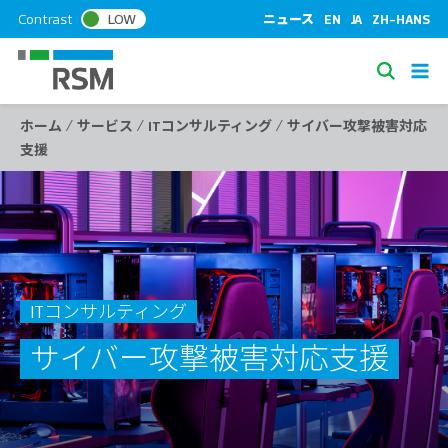
S
Contrast
LOW
ニュース
EN
JA
ZH-HANS
k
i
S
p
e
t
/
/
/
ホーム
サービス
ITコンサルティング
サイバー攻撃被害対応
a
o
支援
c
r
o
c
n
h
t
e
n
t
ITコンサルティング
サイバー攻撃被害対応支援