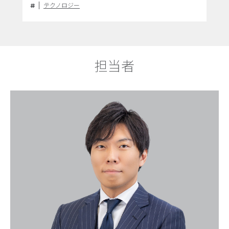
もISMSを取得する理由とは
テクノロジー
担当者