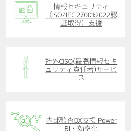
情報セキュリティ
（ISO/IEC 27001:2022認
証取得）支援
社外CISO(最高情報セキ
ュリティ責任者)サービ
ス
内部監査DX支援 Power
BI・効率化