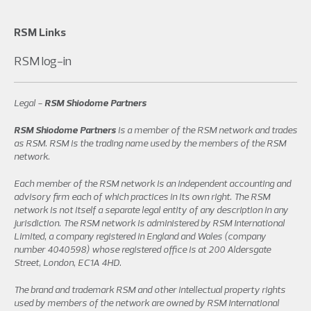
RSM Links
RSM log-in
Legal -
RSM Shiodome Partners
RSM Shiodome Partners
is a member of the RSM network and trades
as RSM. RSM is the trading name used by the members of the RSM
network.
Each member of the RSM network is an independent accounting and
advisory firm each of which practices in its own right. The RSM
network is not itself a separate legal entity of any description in any
jurisdiction. The RSM network is administered by RSM International
Limited, a company registered in England and Wales (company
number 4040598) whose registered office is at 200 Aldersgate
Street, London, EC1A 4HD.
The brand and trademark RSM and other intellectual property rights
used by members of the network are owned by RSM International