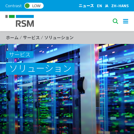
S
Contrast
LOW
ニュース
EN
JA
ZH-HANS
k
i
S
p
e
t
/
/
ホーム
サービス
ソリューション
a
o
c
r
o
サービス
c
n
h
ソリューション
t
e
n
t