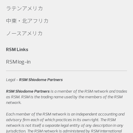
ラテンアメリカ
中東・北アフリカ
ノースアメリカ
RSM Links
RSM log-in
Legal -
RSM Shiodome Partners
RSM Shiodome Partners
is a member of the RSM network and trades
as RSM. RSM is the trading name used by the members of the RSM
network.
Each member of the RSM network is an independent accounting and
advisory firm each of which practices in its own right. The RSM
network is not itself a separate legal entity of any description in any
jurisdiction. The RSM network is administered by RSM International