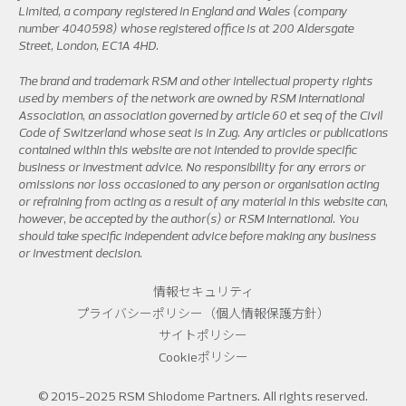
Limited, a company registered in England and Wales (company
number 4040598) whose registered office is at 200 Aldersgate
Street, London, EC1A 4HD.
The brand and trademark RSM and other intellectual property rights
used by members of the network are owned by RSM International
Association, an association governed by article 60 et seq of the Civil
Code of Switzerland whose seat is in Zug. Any articles or publications
contained within this website are not intended to provide specific
business or investment advice. No responsibility for any errors or
omissions nor loss occasioned to any person or organisation acting
or refraining from acting as a result of any material in this website can,
however, be accepted by the author(s) or RSM International. You
should take specific independent advice before making any business
or investment decision.
情報セキュリティ
プライバシーポリシー（個人情報保護方針）
サイトポリシー
Cookieポリシー
© 2015-2025 RSM Shiodome Partners. All rights reserved.