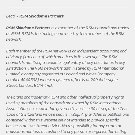
Legal -
RSM Shiodome Partners
RSM Shiodome Partners
is a member of the RSM network and trades
as RSM. RSM is the trading name used by the members of the RSM
network.
Each member of the RSM network is an independent accounting and
advisory firm each of which practices in its own right. The RSM
network is not itself a separate legal entity of any description in any
jurisdiction. The RSM network is administered by RSM International
Limited, a company registered in England and Wales (company
number 4040598) whose registered office is at 200 Aldersgate
Street, London, EC1A 4HD.
The brand and trademark RSM and other intellectual property rights
used by members of the network are owned by RSM International
Association, an association governed by article 60 et seq of the Civil
Code of Switzerland whose seat is in Zug. Any articles or publications
contained within this website are not intended to provide specific
business or investment advice. No responsibility for any errors or
omissions nor loss occasioned to any person or organisation acting