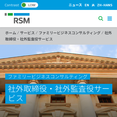
S
Contrast
LOW
ニュース
EN
JA
ZH-HANS
k
i
S
p
e
t
/
/
/
ホーム
サービス
ファミリービジネスコンサルティング
社外
a
o
取締役・社外監査役サービス
c
r
o
c
n
h
t
e
n
ファミリービジネスコンサルティング
t
社外取締役・社外監査役サー
ビス