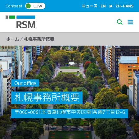
S
Contrast
LOW
ニュース
EN
JA
ZH-HANS
k
i
S
p
e
t
/
ホーム
札幌事務所概要
a
o
c
r
o
c
n
h
t
e
Our office
n
t
札幌事務所概要
〒060-0061 北海道札幌市中央区南1条西7丁目12-6