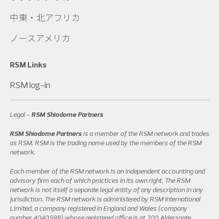
中東・北アフリカ
ノースアメリカ
RSM Links
RSM log-in
Legal -
RSM Shiodome Partners
RSM Shiodome Partners
is a member of the RSM network and trades
as RSM. RSM is the trading name used by the members of the RSM
network.
Each member of the RSM network is an independent accounting and
advisory firm each of which practices in its own right. The RSM
network is not itself a separate legal entity of any description in any
jurisdiction. The RSM network is administered by RSM International
Limited, a company registered in England and Wales (company
number 4040598) whose registered office is at 200 Aldersgate