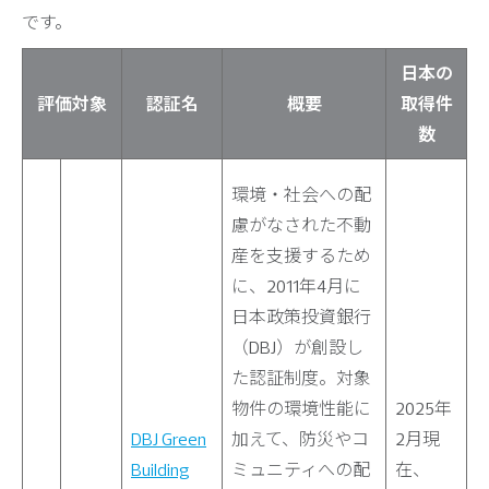
です。
日本の
評価対象
認証名
概要
取得件
数
環境・社会への配
慮がなされた不動
産を支援するため
に、2011年4月に
日本政策投資銀行
（DBJ）が創設し
た認証制度。対象
物件の環境性能に
2025年
DBJ Green
加えて、防災やコ
2月現
Building
ミュニティへの配
在、