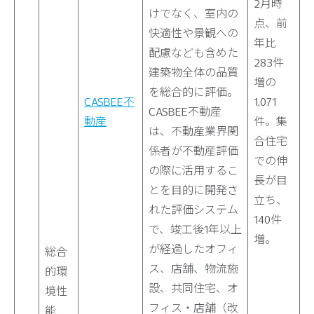
2月時
けでなく、室内の
点、前
快適性や景観への
年比
配慮なども含めた
283件
建築物全体の品質
増の
を総合的に評価。
CASBEE不
1,071
CASBEE不動産
動産
件。集
は、不動産業界関
合住宅
係者が不動産評価
での伸
の際に活用するこ
長が目
とを目的に開発さ
立ち、
れた評価システム
140件
で、竣工後1年以上
増。
が経過したオフィ
総合
ス、店舗、物流施
的環
設、共同住宅、オ
境性
フィス・店舗（改
能