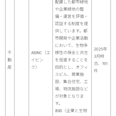
配慮した都市緑地
や企業緑地の整
備・運営を評価・
認証する制度を提
供しています。都
市開発や企業活動
において、生物多
2025年
不
ABINC（エ
様性の保全と共生
3月時
動
イビン
を促進することを
点、191
産
ク）
目的とし、オフィ
件
スビル、商業施
設、集合住宅、工
場、物流施設など
が対象となりま
す。
JBIB（企業と生物