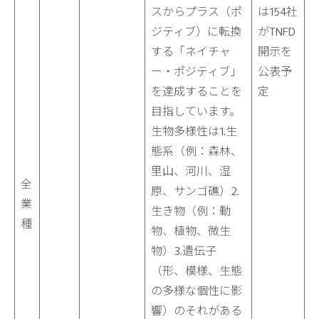
スからプラス（ポ
は154社
ジティブ）に転換
がTNFD
する「ネイチャ
開示を
ー・ポジティブ」
公表予
を達成することを
定
目指しています。
生物多様性は1.生
態系（例：森林、
里山、河川、湿
全
原、サンゴ礁）2.
業
生き物（例：動
種
物、植物、微生
物）3.遺伝子
（形、模様、生態
の多様な個性に影
響）のそれがある