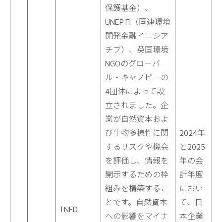
保護基金）、
UNEP FI（国連環境
開発金融イニシア
チブ）、英国環境
NGOのグローバ
ル・キャノピーの
4団体によって設
立されました。企
業が自然資本およ
び生物多様性に関
2024年
するリスクや機会
と2025
を評価し、情報を
年の会
開示するための枠
計年度
組みを構築するこ
におい
とです。自然資本
て、日
TNFD
への影響をマイナ
本企業