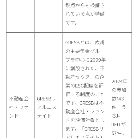
観点からも検証さ
れている点が特徴
です。
GRESBとは、欧州
の主要年金グルー
プを中心に2009年
に創設された、不
動産セクターの企
2024年
業のESG配慮を評
の参加
価する制度のこと
不動産会
GRESBリ
数143
です。GRESBは不
社・ファ
アルエス
件。う
動産会社・ファン
ンド
テイト
ちJ-
ドを評価対象とし
REITが
ます。「GRESBリ
57件。
アルエステイト」