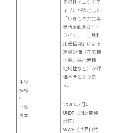
多様性イニシアテ
ィブ）が策定した
「いきもの共生事
業所®推進ガイド
ライン」「土地利
用通信簿」による
定量評価（在来種
比率、緑地面積、
地域性など）が評
価基準となりま
生物
す。
多様
性・
2020年7月に
自然
UNDP（国連開発
資本
計画）、
WWF（世界自然