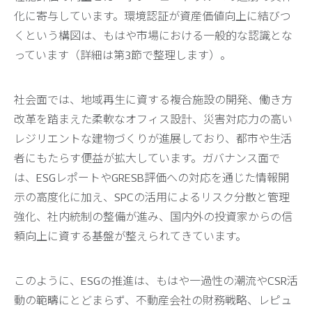
化に寄与しています。環境認証が資産価値向上に結びつ
くという構図は、もはや市場における一般的な認識とな
っています（詳細は第3節で整理します）。
社会面では、地域再生に資する複合施設の開発、働き方
改革を踏まえた柔軟なオフィス設計、災害対応力の高い
レジリエントな建物づくりが進展しており、都市や生活
者にもたらす便益が拡大しています。ガバナンス面で
は、ESGレポートやGRESB評価への対応を通じた情報開
示の高度化に加え、SPCの活用によるリスク分散と管理
強化、社内統制の整備が進み、国内外の投資家からの信
頼向上に資する基盤が整えられてきています。
このように、ESGの推進は、もはや一過性の潮流やCSR活
動の範疇にとどまらず、不動産会社の財務戦略、レピュ