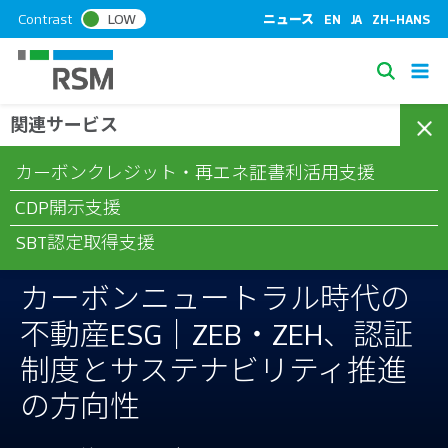
S
Contrast
LOW
ニュース
EN
JA
ZH-HANS
k
i
S
p
e
t
関連サービス
/
/
/
ホーム
コラム
ESG・サステナビリティ
カーボンニュートラ
a
o
ル時代の不動産ESG｜ZEB・ZEH、認証制度とサステナビリティ
c
r
カーボンクレジット・再エネ証書利活用支援
推進の方向性
o
c
n
CDP開示支援
h
t
SBT認定取得支援
e
n
カーボンニュートラル時代の
t
不動産ESG｜ZEB・ZEH、認証
制度とサステナビリティ推進
の方向性