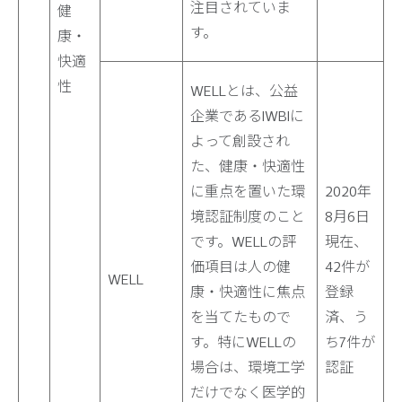
注目されていま
健
す。
康・
快適
性
WELLとは、公益
企業であるIWBIに
よって創設され
た、健康・快適性
に重点を置いた環
2020年
境認証制度のこと
8月6日
です。WELLの評
現在、
価項目は人の健
42件が
WELL
康・快適性に焦点
登録
を当てたもので
済、う
す。特にWELLの
ち7件が
場合は、環境工学
認証
だけでなく医学的