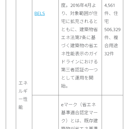
度。2016年4月よ
4,561
BELS
り、対象範囲が住
件、住
宅に拡充されると
宅
ともに、建築物省
506,329
エネ法第7条に基
件、複
づく建築物の省エ
合用途
ネ性能表示のガイ
32件
ドラインにおける
第三者認証の一つ
として運用を開
エネ
始。
ルギ
ー性
eマーク（省エネ
能
基準適合認定マー
ク）とは、既存建
築物が省エネ基準