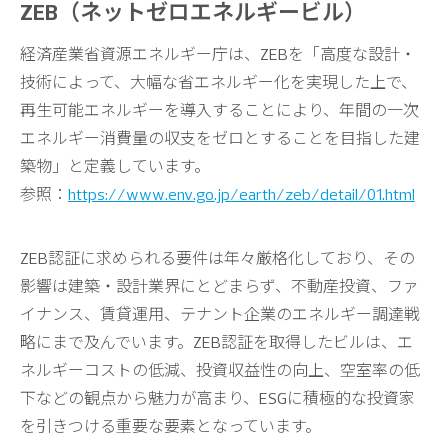
ZEB（ネットゼロエネルギービル）
経済産業省資源エネルギー庁は、ZEBを「高度な設計・
技術によって、大幅な省エネルギー化を実現した上で、
再生可能エネルギーを導入することにより、年間の一次
エネルギー消費量の収支をゼロとすることを目指した建
築物」と定義しています。
参照：
https://www.env.go.jp/earth/zeb/detail/01.html
ZEB認証に求められる要件は年々厳格化しており、その
影響は建築・設計業界にとどまらず、不動産投資、ファ
イナンス、賃貸運用、テナント企業のエネルギー調達戦
略にまで及んでいます。ZEB認証を取得したビルは、エ
ネルギーコストの低減、投資収益性の向上、空室率の低
下などの観点から魅力が高まり、ESGに積極的な投資家
を引きつける重要な要素となっています。