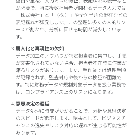
空白や重複、入力ミスの修正、表記ゆれの統一など
が必要で、特に複数担当者が関わるデータ入力では
「株式会社」と「（株 ）」や全角半角の混在などの
表記揺れが頻発します。この整理に多くの人的リソ
ースが割かれ、分析に回せる時間が減少していま
す。
属人化と再現性の欠如
データ加工のノウハウが特定担当者に集中し、手順
が文書化されていない場合、担当者不在時に作業が
滞るリスクがあります。また、手作業では処理手順
が記録されず、監査対応や後からの検証が困難で
す。特に財務データや規制対象データを扱う業務で
は、コンプライアンス上のリスクになります。
意思決定の遅延
データ処理に時間がかかることで、分析や意思決定
のスピードが低下します。結果として、ビジネスチ
ャンスの逸失やリスク対応の遅れが生じる可能性が
あります。