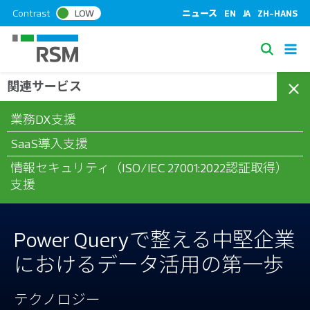
S
Contrast
LOW
ニュース
EN
JA
ZH-HANS
k
i
S
p
e
t
関連サービス
/
/
/
ホーム
コラム
テクノロジー
Power Queryで整える中堅企業
a
o
におけるデータ活用の第一歩
c
r
業務DX支援
o
c
n
SaaS導入支援
h
t
情報セキュリティ（ISO/IEC 27001:2022認証取得）
e
支援
n
t
Power Queryで整える中堅企業
におけるデータ活用の第一歩
テクノロジー