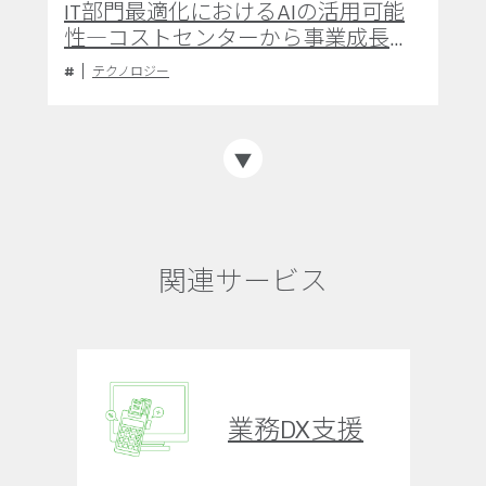
IT部門最適化におけるAIの活用可能
性―コストセンターから事業成長の
推進役へ
テクノロジー
関連サービス
業務DX支援