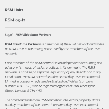
RSM Links
RSM log-in
Legal -
RSM Shiodome Partners
RSM Shiodome Partners
is a member of the RSM network and trades
as RSM. RSM is the trading name used by the members of the RSM
network.
Each member of the RSM network is an independent accounting and
advisory firm each of which practices in its own right. The RSM
network is not itself a separate legal entity of any description in any
jurisdiction. The RSM network is administered by RSM International
Limited, a company registered in England and Wales (company
number 4040598) whose registered office is at 200 Aldersgate
Street, London, EC1A 4HD.
The brand and trademark RSM and other intellectual property rights
used by members of the network are owned by RSM International