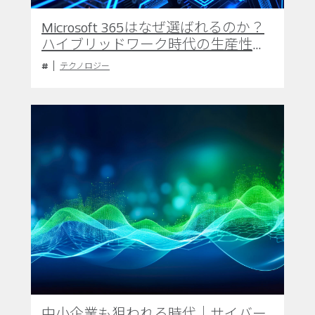
Microsoft 365はなぜ選ばれるのか？
ハイブリッドワーク時代の生産性と
セキュリティを最大化する基盤
テクノロジー
中小企業も狙われる時代｜サイバー