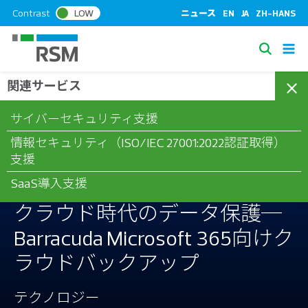
S
Contrast
LOW
ニュース
EN
JA
ZH-HANS
k
i
S
p
e
t
関連サービス
/
/
/
ホーム
コラム
テクノロジー
クラウド時代のデータ保護─
a
o
Barracuda Microsoft 365向けクラウドバックアップ
c
r
サイバーセキュリティ支援
o
c
n
情報セキュリティ（ISO/IEC 27001:2022認証取得）
h
t
支援
e
SaaS導入支援
n
t
クラウド時代のデータ保護─
Barracuda Microsoft 365向けク
ラウドバックアップ
テクノロジー