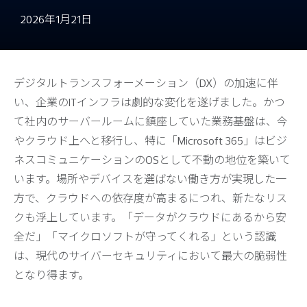
2026年1月21日
デジタルトランスフォーメーション（DX）の加速に伴
い、企業のITインフラは劇的な変化を遂げました。かつ
て社内のサーバールームに鎮座していた業務基盤は、今
やクラウド上へと移行し、特に「Microsoft 365」はビジ
ネスコミュニケーションのOSとして不動の地位を築いて
います。場所やデバイスを選ばない働き方が実現した一
方で、クラウドへの依存度が高まるにつれ、新たなリス
クも浮上しています。「データがクラウドにあるから安
全だ」「マイクロソフトが守ってくれる」という認識
は、現代のサイバーセキュリティにおいて最大の脆弱性
となり得ます。