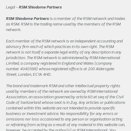
Legal -
RSM Shiodome Partners
RSM Shiodome Partners
is a member of the RSM network and trades
as RSM. RSM is the trading name used by the members of the RSM
network.
Each member of the RSM network is an independent accounting and
advisory firm each of which practices in its own right. The RSM
network is not itself a separate legal entity of any description in any
jurisdiction. The RSM network is administered by RSM International
Limited, a company registered in England and Wales (company
number 4040598) whose registered office is at 200 Aldersgate
Street, London, EC1A 4HD.
The brand and trademark RSM and other intellectual property rights
used by members of the network are owned by RSM International
Association, an association governed by article 60 et seq of the Civil
Code of Switzerland whose seat is in Zug. Any articles or publications
contained within this website are not intended to provide specific
business or investment advice. No responsibility for any errors or
omissions nor loss occasioned to any person or organisation acting
or refraining from acting as a result of any material in this website can,
however, be accepted by the author(s) or RSM International. You