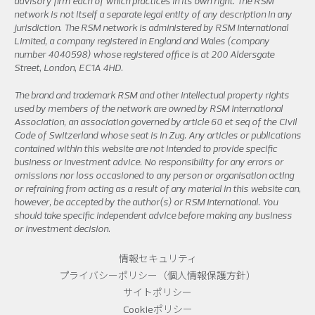
advisory firm each of which practices in its own right. The RSM
network is not itself a separate legal entity of any description in any
jurisdiction. The RSM network is administered by RSM International
Limited, a company registered in England and Wales (company
number 4040598) whose registered office is at 200 Aldersgate
Street, London, EC1A 4HD.
The brand and trademark RSM and other intellectual property rights
used by members of the network are owned by RSM International
Association, an association governed by article 60 et seq of the Civil
Code of Switzerland whose seat is in Zug. Any articles or publications
contained within this website are not intended to provide specific
business or investment advice. No responsibility for any errors or
omissions nor loss occasioned to any person or organisation acting
or refraining from acting as a result of any material in this website can,
however, be accepted by the author(s) or RSM International. You
should take specific independent advice before making any business
or investment decision.
情報セキュリティ
プライバシーポリシー（個人情報保護方針）
サイトポリシー
Cookieポリシー