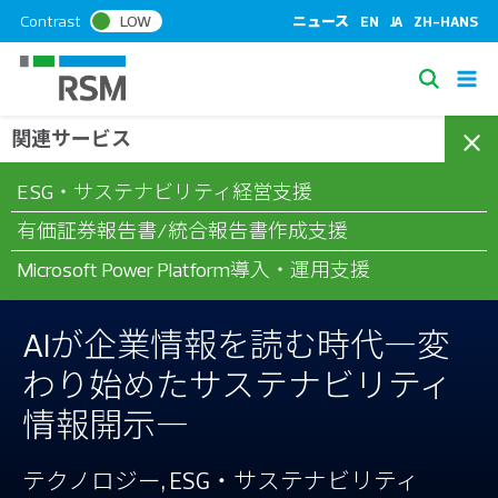
S
Contrast
LOW
ニュース
EN
JA
ZH-HANS
k
i
S
p
e
t
関連サービス
/
/
/
ホーム
コラム
テクノロジー
AIが企業情報を読む時代―変わ
a
o
り始めたサステナビリティ情報開示―
c
r
ESG・サステナビリティ経営支援
o
c
n
有価証券報告書/統合報告書作成支援
h
t
Microsoft Power Platform導入・運用支援
e
n
t
AIが企業情報を読む時代―変
わり始めたサステナビリティ
情報開示―
テクノロジー, ESG・サステナビリティ