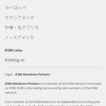
ヨーロッパ
ラテンアメリカ
中東・北アフリカ
ノースアメリカ
RSM Links
RSM log-in
Legal -
RSM Shiodome Partners
RSM Shiodome Partners
is a member of the RSM network and trades
as RSM. RSM is the trading name used by the members of the RSM
network.
Each member of the RSM network is an independent accounting and