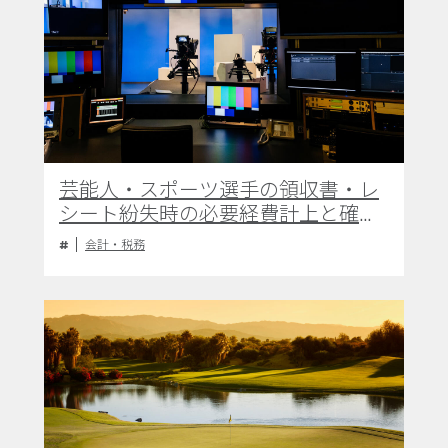
芸能人・スポーツ選手の領収書・レ
シート紛失時の必要経費計上と確定
申告上の実務対応
会計・税務