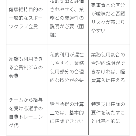
私的支出と評価
家事費との区分
健康維持目的の
されやすく、業
が曖昧だと否認
一般的なスポー
務との関連性の
リスクが高まり
ツクラブ会費
説明が必要（困
やすい
難）
私的利用が混在
業務使用割合の
家族も利用でき
しやすく、業務
合理的説明がで
る会員制ジムの
使用部分の合理
きなければ、経
会費
的な按分が必要
費算入は控える
チームから給与
給与所得の計算
特定支出控除の
を受ける選手の
上では、基本的
要件を満たすこ
自費トレーニン
に控除できない
とは基本的に
グ代