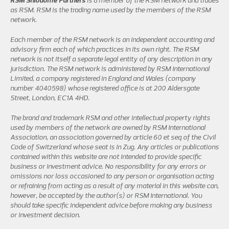
as RSM. RSM is the trading name used by the members of the RSM
network.
Each member of the RSM network is an independent accounting and
advisory firm each of which practices in its own right. The RSM
network is not itself a separate legal entity of any description in any
jurisdiction. The RSM network is administered by RSM International
Limited, a company registered in England and Wales (company
number 4040598) whose registered office is at 200 Aldersgate
Street, London, EC1A 4HD.
The brand and trademark RSM and other intellectual property rights
used by members of the network are owned by RSM International
Association, an association governed by article 60 et seq of the Civil
Code of Switzerland whose seat is in Zug. Any articles or publications
contained within this website are not intended to provide specific
business or investment advice. No responsibility for any errors or
omissions nor loss occasioned to any person or organisation acting
or refraining from acting as a result of any material in this website can,
however, be accepted by the author(s) or RSM International. You
should take specific independent advice before making any business
or investment decision.