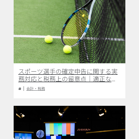
スポーツ選手の確定申告に関する実
務対応と税務上の留意点｜適正な必
要経費計上と専門家活用の重要性
会計・税務