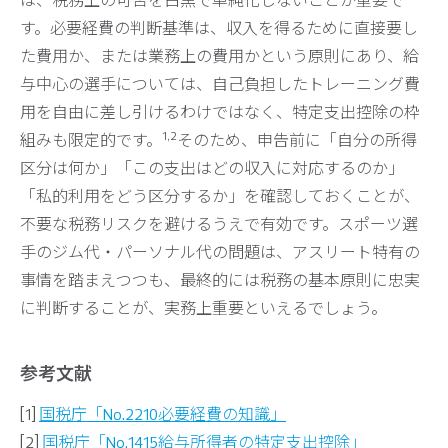
は、税務上の可否を白黒で単純化しないことが重要で
す。必要経費の判断基準は、収入を得るために直接要し
た費用か、または業務上の費用かという原則にあり、給
与中心の選手については、自己負担したトレーニング費
用を自由に差し引けるわけではなく、特定支出控除の枠
1,2
組みも限定的です。
そのため、申告前に「自分の所得
区分は何か」「この支出はどの収入に対応するのか」
「私的利用をどう区分するか」を確認しておくことが、
不要な税務リスクを避けるうえで有効です。スポーツ選
手のジム代・パーソナル代の問題は、アスリート特有の
事情を踏まえつつも、最終的には税務の基本原則に忠実
に判断することが、実務上重要といえるでしょう。
参考文献
[1]
国税庁「No.2210必要経費の知識」
[2]
国税庁「No.1415給与所得者の特定支出控除」