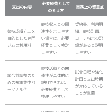
必要経費として
支出の内容
実務上の留意点
の考え方
競技収入との関
契約書、利用明
競技成績向上を
連性を示しやす
細、競技計画、
目的とした専門
い場合は、必要
コーチ指示の記
ジムの利用料
経費として検討
録があると説明
しやすい
しやすい
競技活動との関
試合日程や強化
試合前調整のた
連性が具体的に
計画と支出時期
めの短期集中パ
説明できれば、
が対応している
ーソナル代
必要経費として
ことが重要
整理しやすい