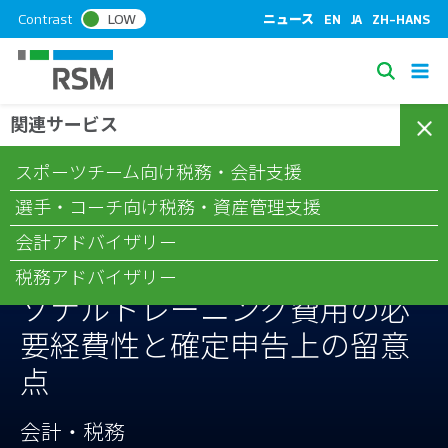
S
Contrast
LOW
ニュース
EN
JA
ZH-HANS
k
i
S
p
e
t
関連サービス
/
/
/
ホーム
コラム
会計・税務
スポーツ選手のジム代・パーソ
a
o
ナルトレーニング費用の必要経費性と確定申告上の留意点
c
r
スポーツチーム向け税務・会計支援
o
c
n
選手・コーチ向け税務・資産管理支援
h
t
会計アドバイザリー
e
スポーツ選手のジム代・パー
n
税務アドバイザリー
t
ソナルトレーニング費用の必
要経費性と確定申告上の留意
点
会計・税務