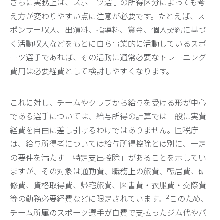
さらに実務上は、スポーツ選手の所得区分によっても考
え方が変わりやすい点に注意が必要です。たとえば、ス
ポンサー収入、出演料、指導料、賞金、個人契約に基づ
く活動収入などをもとに自ら事業的に活動しているスポ
ーツ選手であれば、その活動に通常必要なトレーニング
費用は必要経費として検討しやすくなります。
これに対し、チームやクラブから給与を受ける形が中心
である選手については、給与所得の計算では一般に実費
経費を自由に差し引けるわけではありません。国税庁
は、給与所得者については給与所得控除とは別に、一定
の要件を満たす「特定支出控除」があることを示してい
ますが、その対象は通勤費、職務上の旅費、転居費、研
修費、資格取得費、帰宅旅費、図書費・衣服費・交際費
2
等の勤務必要経費などに限定されています。
このため、
チーム所属のスポーツ選手が自費で支払ったジム代やパ