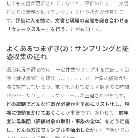
しても文書が更新されていないと、評価のときに「文書
どおりに業務が回っていない」という状況が発覚しま
す。
評価に入る前に、文書と現場の実態を突き合わせる
「ウォークスルー」を行う
ことが有効です。
よくあるつまずき(2)：サンプリングと証
憑収集の遅れ
運用状況の評価では、一定件数のサンプルを抽出して証
憑（証拠書類）を確認します。ここで、対象の証憑が現
場に散在していたり、電子化されておらず探すのに時間
がかかったりして、スケジュールが圧迫されがちです。
どの統制でどんな証憑が必要かを早めにリスト化し、現
場に依頼をかけておく
ことが重要です。あわせて、
前年
度に母集団（評価対象の取引・事象の全体）をどう定義
し、どんな方法でサンプルを抽出したか
も引き継いでお