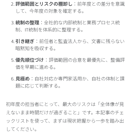
評価範囲とリスクの棚卸し
：前年度との差分を意識
して、今年度の対象を確定する。
統制の整理
：全社的な内部統制と業務プロセス統
制、IT統制を体系的に整理する。
引き継ぎ
：前任者と監査法人から、文書に残らない
暗黙知を吸収する。
優先順位づけ
：評価範囲の合意を最優先に、整備評
価を早期に進める。
見極め
：自社対応か専門家活用か、自社の体制と課
題に応じて判断する。
初年度の担当者にとって、最大のリスクは「全体像が見
えないまま時間だけが過ぎること」です。本記事のチェ
ックリストを使って、まずは現状把握から一歩を踏み出
してください。