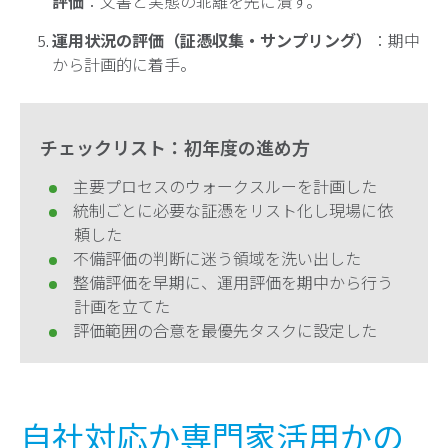
評価
：文書と実態の乖離を先に潰す。
運用状況の評価（証憑収集・サンプリング）
：期中
から計画的に着手。
チェックリスト：初年度の進め方
主要プロセスのウォークスルーを計画した
統制ごとに必要な証憑をリスト化し現場に依
頼した
不備評価の判断に迷う領域を洗い出した
整備評価を早期に、運用評価を期中から行う
計画を立てた
評価範囲の合意を最優先タスクに設定した
自社対応か専門家活用かの