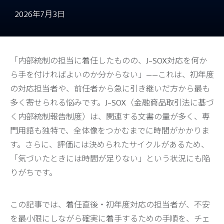
2026年7月3日
「内部統制の担当に着任したものの、J-SOX対応を何か
ら手を付ければよいのか分からない」——これは、初年度
の対応担当者や、前任者から急に引き継いだ方から最も
多く寄せられる悩みです。J-SOX（金融商品取引法に基づ
く内部統制報告制度）は、関連する文書の量が多く、専
門用語も独特で、全体像をつかむまでに時間がかかりま
す。さらに、評価には決められたサイクルがあるため、
「気づいたときには時間が足りない」という状況にも陥
りがちです。
この記事では、着任直後・初年度対応の担当者が、不安
を最小限にしながら確実に着手するための手順を、チェ