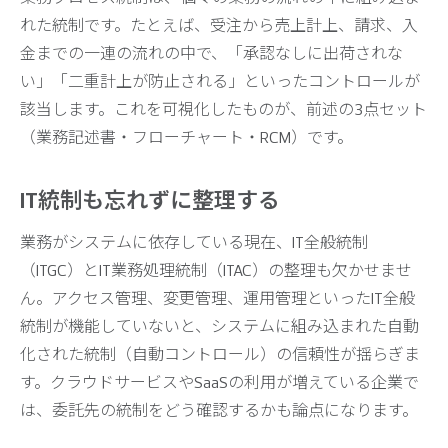
れた統制です。たとえば、受注から売上計上、請求、入
金までの一連の流れの中で、「承認なしに出荷されな
い」「二重計上が防止される」といったコントロールが
該当します。これを可視化したものが、前述の3点セット
（業務記述書・フローチャート・RCM）です。
IT統制も忘れずに整理する
業務がシステムに依存している現在、IT全般統制
（ITGC）とIT業務処理統制（ITAC）の整理も欠かせませ
ん。アクセス管理、変更管理、運用管理といったIT全般
統制が機能していないと、システムに組み込まれた自動
化された統制（自動コントロール）の信頼性が揺らぎま
す。クラウドサービスやSaaSの利用が増えている企業で
は、委託先の統制をどう確認するかも論点になります。