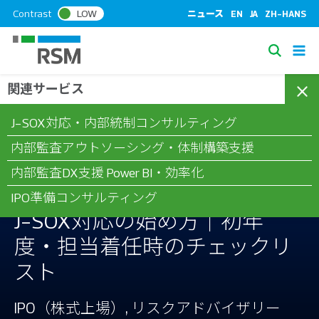
S
Contrast
LOW
ニュース
EN
JA
ZH-HANS
k
i
S
p
e
t
関連サービス
/
/
/
ホーム
コラム
IPO（株式上場）
J-SOX対応の始め方｜初年
a
o
度・担当着任時のチェックリスト
c
r
J-SOX対応・内部統制コンサルティング
o
c
n
内部監査アウトソーシング・体制構築支援
h
t
内部監査DX支援 Power BI・効率化
e
n
IPO準備コンサルティング
t
J-SOX対応の始め方｜初年
度・担当着任時のチェックリ
スト
IPO（株式上場）, リスクアドバイザリー