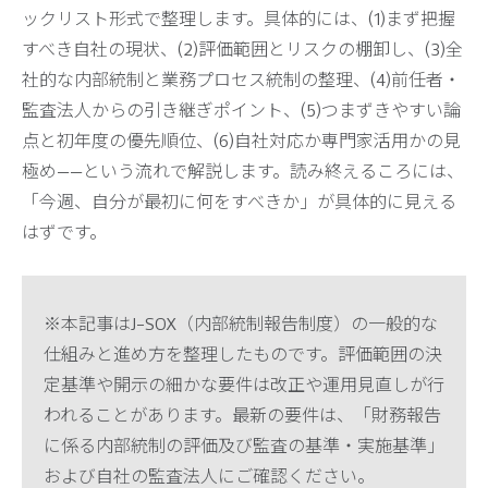
ックリスト形式で整理します。具体的には、(1)まず把握
すべき自社の現状、(2)評価範囲とリスクの棚卸し、(3)全
社的な内部統制と業務プロセス統制の整理、(4)前任者・
監査法人からの引き継ぎポイント、(5)つまずきやすい論
点と初年度の優先順位、(6)自社対応か専門家活用かの見
極め——という流れで解説します。読み終えるころには、
「今週、自分が最初に何をすべきか」が具体的に見える
はずです。
※本記事はJ-SOX（内部統制報告制度）の一般的な
仕組みと進め方を整理したものです。評価範囲の決
定基準や開示の細かな要件は改正や運用見直しが行
われることがあります。最新の要件は、「財務報告
に係る内部統制の評価及び監査の基準・実施基準」
および自社の監査法人にご確認ください。