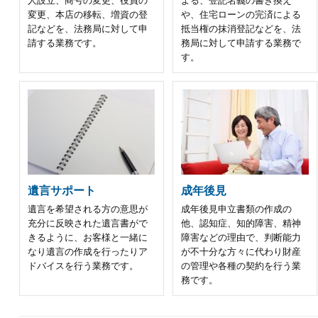
人設立、商号の変更、役員の
よる、登記名義の書き換え
変更、本店の移転、増資の登
や、住宅ローンの完済による
記などを、法務局に対して申
抵当権の抹消登記などを、法
請する業務です。
務局に対して申請する業務で
す。
遺言サポート
成年後見
遺言を希望される方の意思が
成年後見申立書類の作成の
充分に反映された遺言書がで
他、認知症、知的障害、精神
きるように、お客様と一緒に
障害などの理由で、判断能力
なり遺言の作成を行ったりア
が不十分な方々に代わり財産
ドバイスを行う業務です。
の管理や各種の契約を行う業
務です。