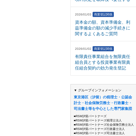
2026/01/03
商業登記関係
資本金の額、資本準備金、利
益準備金の額の減少手続きに
関するよくあるご質問
2026/01/02
商業登記関係
有限責任事業組合を無限責任
組合員とする投資事業有限責
任組合契約の効力発生登記
▼ グループインフォメーション
東京港区（汐留）の税理士・公認会
計士・社会保険労務士・行政書士・
司法書士等を中心とした専門家集団
■RSM汐留パートナーズ
■RSM汐留パートナーズ税理士法人
■RSM汐留パートナーズ社会保険労務士法人
■RSM汐留パートナーズ行政書士法人
■RSM汐留パートナーズ司法書士法人