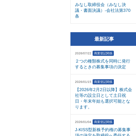
みなし取締役会（みなし決
議・書面決議）-会社法第370
条
最新記事
2026/07/22
商業登記関係
２つの種類株式を同時に発行
するときの募集事項の決定
2026/01/15
商業登記関係
【2026年2月2日以降】株式会
社等の設立日として土日祝
日・年末年始も選択可能とな
ります。
2026/01/04
商業登記関係
J-KISS型新株予約権の募集事
項の決定を取締役へ委任する