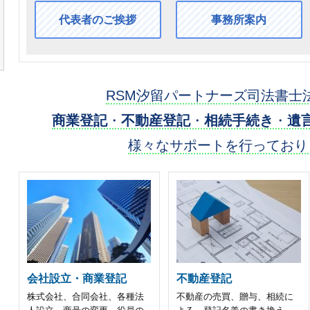
代表者のご挨拶
事務所案内
RSM汐留パートナーズ司法書士
商業登記
・
不動産登記
・
相続手続き
・
遺
様々なサポートを行っており
会社設立・商業登記
不動産登記
株式会社、合同会社、各種法
不動産の売買、贈与、相続に