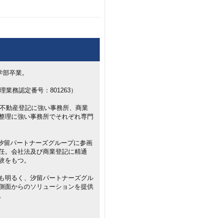
学部卒業。
理業務認定番号：801263）
、不動産登記に強い事務所、商業
整理に強い事務所でそれぞれ専門
年に汐留パートナーズグループに参画
任。会社法及び商業登記に精通
験をもつ。
も明るく、汐留パートナーズグル
側面からのソリューションを提供
。