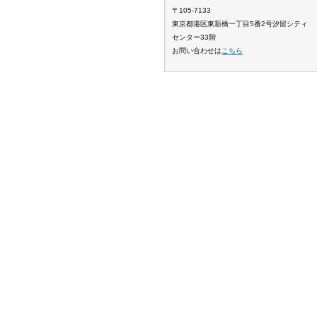
〒105-7133
東京都港区東新橋一丁目5番2号汐留シティ
センター33階
お問い合わせは
こちら