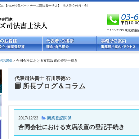
の【RSM汐留パートナーズ司法書士法人】- 法人設立代行・創
〒105-7133 東京
登記関係
>
合同会社における支店設置の登記手続き
代表司法書士 石川宗徳の
所長ブログ＆コラム
2017/12/23
商業登記関係
合同会社における支店設置の登記手続き