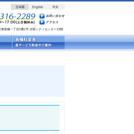
都港区東新橋一丁目5番2号 汐留シティセンター33階