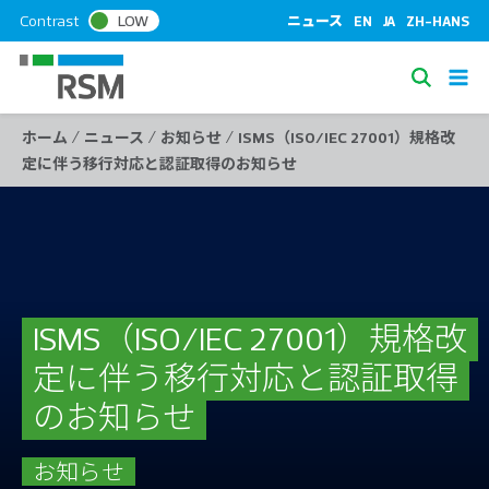
S
Contrast
LOW
ニュース
EN
JA
ZH-HANS
k
i
S
p
e
t
/
/
/
ホーム
ニュース
お知らせ
ISMS（ISO/IEC 27001）規格改
a
o
定に伴う移行対応と認証取得のお知らせ
c
r
o
c
n
h
t
e
n
t
ISMS（ISO/IEC 27001）規格改
定に伴う移行対応と認証取得
のお知らせ
お知らせ