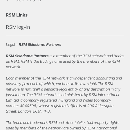
RSM Links
RSM log-in
Legal -
RSM Shiodome Partners
RSM Shiodome Partners
is a member of the RSM network and trades
as RSM. RSM is the trading name used by the members of the RSM
network.
Each member of the RSM network is an independent accounting and
advisory firm each of which practices in its own right. The RSM
network is not itself a separate legal entity of any description in any
jurisdiction. The RSM network is administered by RSM International
Limited, a company registered in England and Wales (company
number 4040598) whose registered office is at 200 Aldersgate
Street, London, EC1A 4HD.
The brand and trademark RSM and other intellectual property rights
used by members of the network are owned by RSM International