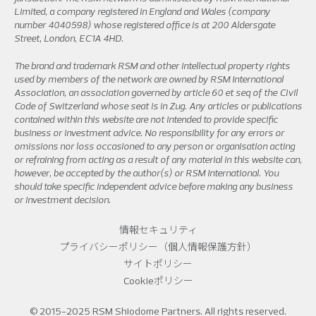
Limited, a company registered in England and Wales (company
number 4040598) whose registered office is at 200 Aldersgate
Street, London, EC1A 4HD.
The brand and trademark RSM and other intellectual property rights
used by members of the network are owned by RSM International
Association, an association governed by article 60 et seq of the Civil
Code of Switzerland whose seat is in Zug. Any articles or publications
contained within this website are not intended to provide specific
business or investment advice. No responsibility for any errors or
omissions nor loss occasioned to any person or organisation acting
or refraining from acting as a result of any material in this website can,
however, be accepted by the author(s) or RSM International. You
should take specific independent advice before making any business
or investment decision.
情報セキュリティ
プライバシーポリシー（個人情報保護方針）
サイトポリシー
Cookieポリシー
© 2015-2025 RSM Shiodome Partners. All rights reserved.