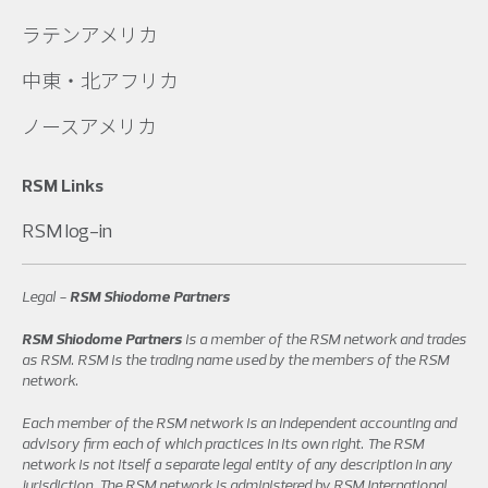
ラテンアメリカ
中東・北アフリカ
ノースアメリカ
RSM Links
RSM log-in
Legal -
RSM Shiodome Partners
RSM Shiodome Partners
is a member of the RSM network and trades
as RSM. RSM is the trading name used by the members of the RSM
network.
Each member of the RSM network is an independent accounting and
advisory firm each of which practices in its own right. The RSM
network is not itself a separate legal entity of any description in any
jurisdiction. The RSM network is administered by RSM International