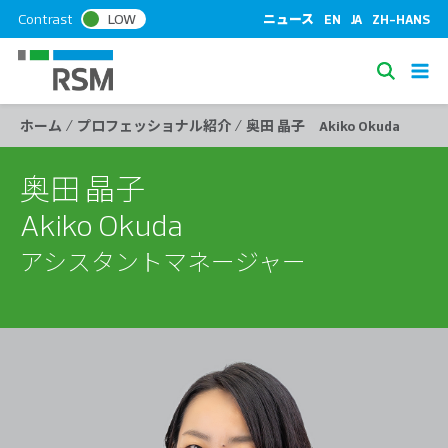
S
Contrast
LOW
ニュース
EN
JA
ZH-HANS
k
i
S
p
e
t
/
/
ホーム
プロフェッショナル紹介
奥田 晶子 Akiko Okuda
a
o
c
r
o
奥田 晶子
c
n
h
Akiko Okuda
t
e
アシスタントマネージャー
n
t