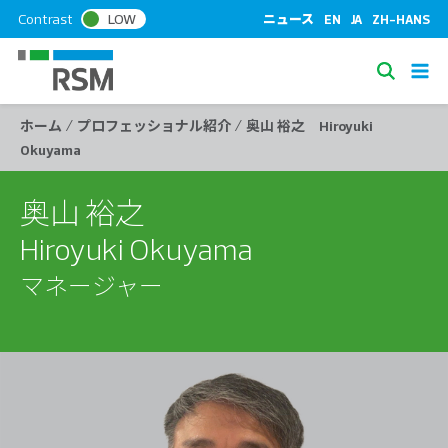
S
Contrast
LOW
ニュース
EN
JA
ZH-HANS
k
i
S
p
e
t
/
/
ホーム
プロフェッショナル紹介
奥山 裕之 Hiroyuki
a
o
Okuyama
c
r
o
c
n
奥山 裕之
h
t
Hiroyuki Okuyama
e
n
マネージャー
t