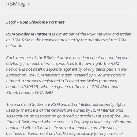
RSM log-in
Legal -
RSM Shiodome Partners
RSM Shiodome Partners
is a member of the RSM network and trades
as RSM. RSM is the trading name used by the members of the RSM
network.
Each member of the RSM network is an independent accounting and
advisory firm each of which practices in its own right. The RSM
network is not itself a separate legal entity of any description in any
jurisdiction. The RSM network is administered by RSM International
Limited, a company registered in England and Wales (company
number 4040598) whose registered office is at 200 Aldersgate
Street, London, EC1A 4HD.
The brand and trademark RSM and other intellectual property rights
used by members of the network are owned by RSM International
Association, an association governed by article 60 et seq of the Civil
Code of Switzerland whose seat is in Zug. Any articles or publications
contained within this website are not intended to provide specific
business or investment advice. No responsibility for any errors or