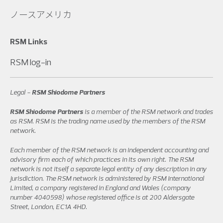
ノースアメリカ
RSM Links
RSM log-in
Legal -
RSM Shiodome Partners
RSM Shiodome Partners
is a member of the RSM network and trades
as RSM. RSM is the trading name used by the members of the RSM
network.
Each member of the RSM network is an independent accounting and
advisory firm each of which practices in its own right. The RSM
network is not itself a separate legal entity of any description in any
jurisdiction. The RSM network is administered by RSM International
Limited, a company registered in England and Wales (company
number 4040598) whose registered office is at 200 Aldersgate
Street, London, EC1A 4HD.