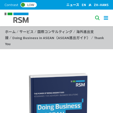
S
Contrast
LOW
ニュース
EN
JA
ZH-HANS
k
i
S
p
e
t
/
/
/
ホーム
サービス
国際コンサルティング
海外進出支
a
o
/
/
援
Doing Business in ASEAN（ASEAN進出ガイド）
Thank
c
r
You
o
c
n
h
t
e
n
t