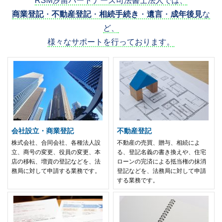
RSM汐留パートナーズ司法書士法人では、
商業登記
・
不動産登記
・
相続手続き
・
遺言
・
成年後見
な
ど、
様々なサポートを行っております。
会社設立・商業登記
不動産登記
株式会社、合同会社、各種法人設
不動産の売買、贈与、相続によ
立、商号の変更、役員の変更、本
る、登記名義の書き換えや、住宅
店の移転、増資の登記などを、法
ローンの完済による抵当権の抹消
務局に対して申請する業務です。
登記などを、法務局に対して申請
する業務です。