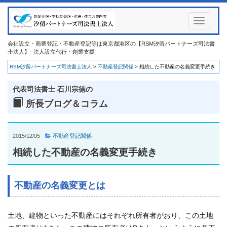
Toggle
navigati
会社設立・商業登記・不動産登記等は東京都港区の【RSM汐留パートナーズ司法書
士法人】- 法人設立代行・創業支援
RSM汐留パートナーズ司法書士法人
>
不動産登記関係
>
相続した不動産の名義変更手続き
代表司法書士 石川宗徳の
所長ブログ＆コラム
2015/12/05
不動産登記関係
相続した不動産の名義変更手続き
不動産の名義変更とは
土地、建物といった不動産にはそれぞれ所有者がおり、この土地