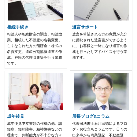
相続手続き
遺言サポート
相続人や相続財産の調査、相続放
遺言を希望される方の意思が充分
棄、相続した不動産の名義変更、
に反映された遺言書ができるよう
亡くなられた方の預貯金・株式の
に、お客様と一緒になり遺言の作
名義変更、遺産分割協議遺書の作
成を行ったりアドバイスを行う業
成、戸籍の代理収集等を行う業務
務です。
です。
成年後見
所長ブログ&コラム
成年後見申立書類の作成の他、認
代表司法書士石川宗徳によるブロ
知症、知的障害、精神障害などの
グ・お役立ちコラムです。日々の
理由で、判断能力が不十分な方々
出来事から商業登記・不動産登