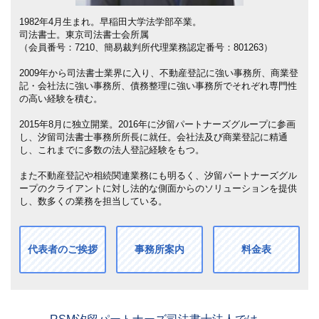
1982年4月生まれ。早稲田大学法学部卒業。
司法書士。東京司法書士会所属
（会員番号：7210、簡易裁判所代理業務認定番号：801263）
2009年から司法書士業界に入り、不動産登記に強い事務所、商業登
記・会社法に強い事務所、債務整理に強い事務所でそれぞれ専門性
の高い経験を積む。
2015年8月に独立開業。2016年に汐留パートナーズグループに参画
し、汐留司法書士事務所所長に就任。会社法及び商業登記に精通
し、これまでに多数の法人登記経験をもつ。
また不動産登記や相続関連業務にも明るく、汐留パートナーズグル
ープのクライアントに対し法的な側面からのソリューションを提供
し、数多くの業務を担当している。
代表者のご挨拶
事務所案内
料金表