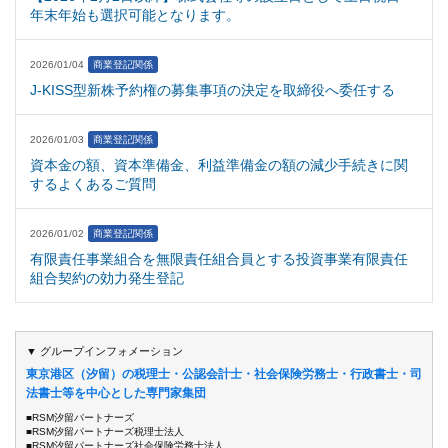
年末年始も選択可能となります。
2026/01/04
商業登記関係
J-KISS型新株予約権の募集事項の決定を取締役へ委任する
2026/01/03
商業登記関係
資本金の額、資本準備金、利益準備金の額の減少手続きに関
するよくあるご質問
2026/01/02
商業登記関係
有限責任事業組合を無限責任組合員とする投資事業有限責任
組合契約の効力発生登記
▼ グループインフォメーション
東京港区（汐留）の税理士・公認会計士・社会保険労務士・行政書士・司
法書士等を中心とした専門家集団
■RSM汐留パートナーズ
■RSM汐留パートナーズ税理士法人
■RSM汐留パートナーズ社会保険労務士法人