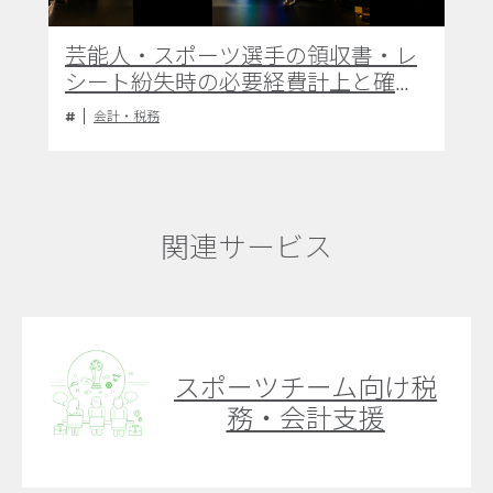
芸能人・スポーツ選手の領収書・レ
シート紛失時の必要経費計上と確定
申告上の実務対応
会計・税務
関連サービス
スポーツチーム向け税
務・会計支援