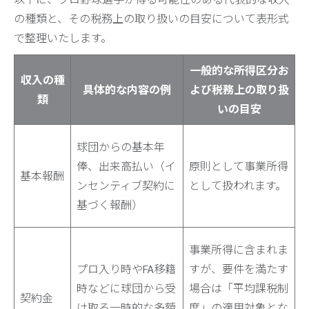
の種類と、その税務上の取り扱いの目安について表形式
で整理いたします。
一般的な所得区分お
収入の種
具体的な内容の例
よび税務上の取り扱
類
いの目安
球団からの基本年
俸、出来高払い（イ
原則として事業所得
基本報酬
ンセンティブ契約に
として扱われます。
基づく報酬）
事業所得に含まれま
プロ入り時やFA移籍
すが、要件を満たす
時などに球団から受
場合は「平均課税制
契約金
け取る一時的な多額
度」の適用対象とな