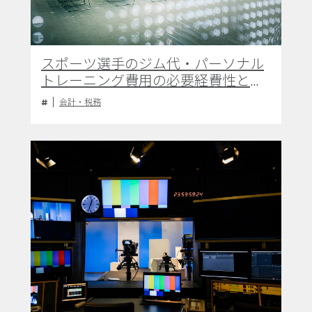
スポーツ選手のジム代・パーソナル
トレーニング費用の必要経費性と確
定申告上の留意点
会計・税務