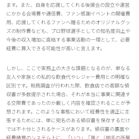
ます。また、自身を応援してくれる後援会の設立や運営
にかかる会場費や通信費、ファン感謝イベントの開催費
用、応援してくれるファンへ贈るためのオリジナルグッ
ズの制作費なども、プロ野球選手としての知名度向上や
今後の収入増加に直結する事業活動の一環として、必要
経費に算入できる可能性が高いと言えます。
しかし、ここで実務上の大きな課題となるのが、単なる
友人や家族との私的な飲食代やレジャー費用との明確な
区別です。税務調査が行われた際、飲食店での高額な領
収書が多数提示された場合、それが本当に事業に関連す
る交際費であったのか厳しく内容を確認されることが予
想されます。このような事態において経費性を適正に主
張するためには、単に宛名のある領収書を保存するだけ
では不十分とされるケースがあります。領収書の裏面や
経費精算のシステム上に、「いつ」「誰と（相手の所属