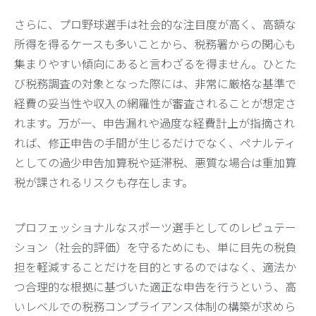
さらに、プロ野球選手は社会的な注目度が高く、高額な
所得を得るケースも多いことから、税務署からの関心も
集まりやすい傾向にあると言わざるを得ません。ひとた
び税務調査の対象となった際には、非常に厳格な基準で
経費の妥当性や収入の網羅性が審査されることが想定さ
れます。万が一、申告漏れや過度な経費計上が指摘され
れば、修正申告の手間が生じるだけでなく、ペナルティ
としての過少申告加算税や延滞税、悪質な場合は重加算
税が課されるリスクも存在します。
プロフェッショナルなスポーツ選手としてのレピュテー
ション（社会的評価）を守るためにも、単に目先の税負
担を軽減することだけを目的とするのではなく、適法か
つ合理的な根拠に基づいた適正な申告を行うという、高
いレベルでの税務コンプライアンス体制の構築が求めら