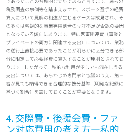
であったことの客観的な立証であると言えます。過去の
税務調査の事例等を踏まえますと、スポーツ選手の経費
算入について見解の相違が生じるケースは散見され、そ
の多くは客観的な事業専用割合の立証不足が否認の要因
となっている傾向にあります。特に家事関連費（事業と
プライベートの両方に関連する支出）については、業務
の遂行上直接必要であったことが明らかに区分できる部
分に限定して必要経費に算入することが原則とされてお
ります。したがって、私的な利用が少しでも混在しうる
支出については、あらかじめ専門家と協議のうえ、第三
者が見ても納得できる合理的な按分基準（明確な記録に
基づく割合）を設けておくことが重要となります。
4. 交際費・後援会費・ファ
ン対応費用の考え方―私的