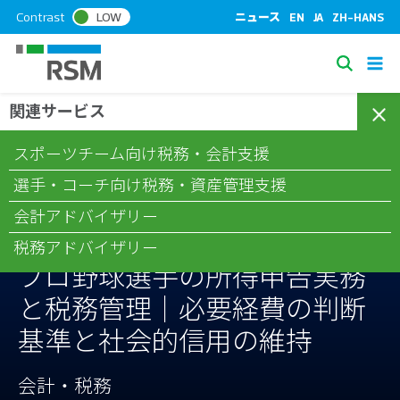
S
Contrast
LOW
ニュース
EN
JA
ZH-HANS
k
i
S
p
e
t
関連サービス
/
/
/
ホーム
コラム
会計・税務
プロ野球選手の所得申告実務と
a
o
税務管理｜必要経費の判断基準と社会的信用の維持
c
r
スポーツチーム向け税務・会計支援
o
c
n
選手・コーチ向け税務・資産管理支援
h
t
会計アドバイザリー
e
n
税務アドバイザリー
t
プロ野球選手の所得申告実務
と税務管理｜必要経費の判断
基準と社会的信用の維持
会計・税務