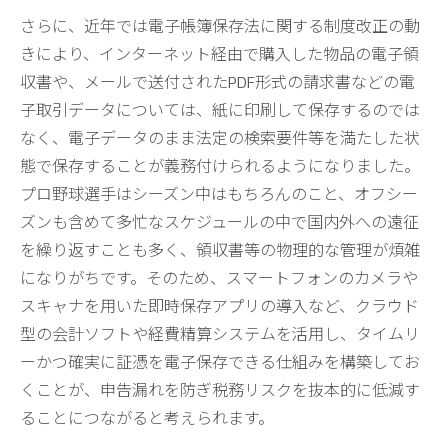
さらに、近年では電子帳簿保存法に関する制度改正の動
きにより、インターネット経由で購入した物品の電子領
収書や、メールで送付されたPDF形式の請求書などの電
子取引データについては、紙に印刷して保存するのでは
なく、電子データのまま法定の検索要件等を満たした状
態で保存することが義務付けられるようになりました。
プロ野球選手はシーズン中はもちろんのこと、オフシー
ズンも含めて多忙なスケジュールの中で国内外への遠征
を繰り返すことも多く、領収書等の物理的な管理が煩雑
になりがちです。そのため、スマートフォンのカメラや
スキャナを用いた即時保存アプリの導入など、クラウド
型の会計ソフトや経費精算システムを活用し、タイムリ
ーかつ確実に証憑を電子保存できる仕組みを構築してお
くことが、申告漏れを防ぎ税務リスクを抜本的に低減す
ることにつながると考えられます。