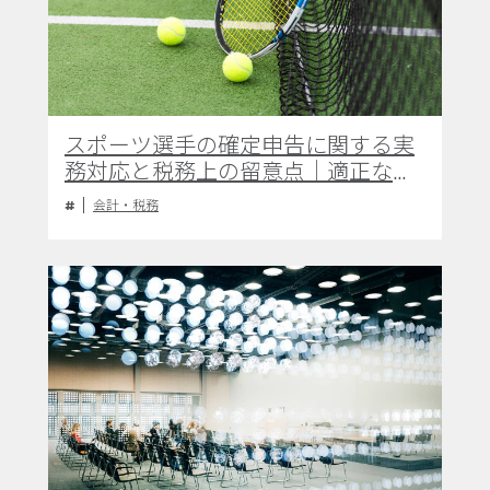
スポーツ選手の確定申告に関する実
務対応と税務上の留意点｜適正な必
要経費計上と専門家活用の重要性
会計・税務