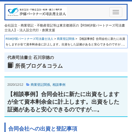
Toggle
navigati
会社設立・商業登記・不動産登記等は東京都港区の【RSM汐留パートナーズ司法書
士法人】- 法人設立代行・創業支援
RSM汐留パートナーズ司法書士法人
>
商業登記関係
>
【相談事例】合同会社に新たに出資
をしますが全て資本剰余金に計上します。出資をした証拠があると安心できるのですが…。
代表司法書士 石川宗徳の
所長ブログ＆コラム
2020/12/12
商業登記関係
相談事例
【相談事例】合同会社に新たに出資をします
が全て資本剰余金に計上します。出資をした
証拠があると安心できるのですが…。
合同会社への出資と登記事項