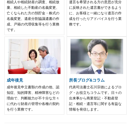
相続人や相続財産の調査、相続放
遺言を希望される方の意思が充分
棄、相続した不動産の名義変更、
に反映された遺言書ができるよう
亡くなられた方の預貯金・株式の
に、お客様と一緒になり遺言の作
名義変更、遺産分割協議遺書の作
成を行ったりアドバイスを行う業
成、戸籍の代理収集等を行う業務
務です。
です。
成年後見
所長ブログ&コラム
成年後見申立書類の作成の他、認
代表司法書士石川宗徳によるブロ
知症、知的障害、精神障害などの
グ・お役立ちコラムです。日々の
理由で、判断能力が不十分な方々
出来事から商業登記・不動産登
に代わり財産の管理や各種の契約
記・相続・遺言等に関する有益な
を行う業務です。
情報を発信します。