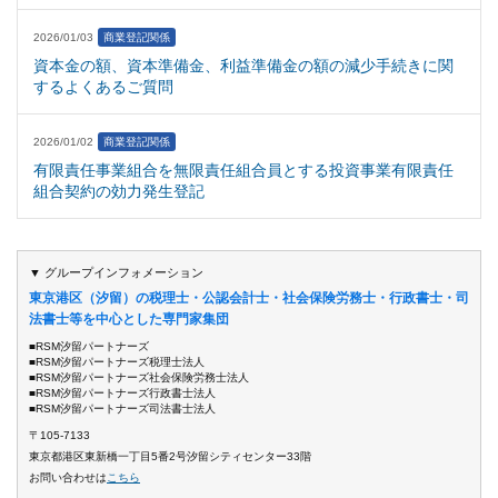
2026/01/03
商業登記関係
資本金の額、資本準備金、利益準備金の額の減少手続きに関
するよくあるご質問
2026/01/02
商業登記関係
有限責任事業組合を無限責任組合員とする投資事業有限責任
組合契約の効力発生登記
▼ グループインフォメーション
東京港区（汐留）の税理士・公認会計士・社会保険労務士・行政書士・司
法書士等を中心とした専門家集団
■RSM汐留パートナーズ
■RSM汐留パートナーズ税理士法人
■RSM汐留パートナーズ社会保険労務士法人
■RSM汐留パートナーズ行政書士法人
■RSM汐留パートナーズ司法書士法人
〒105-7133
東京都港区東新橋一丁目5番2号汐留シティセンター33階
お問い合わせは
こちら