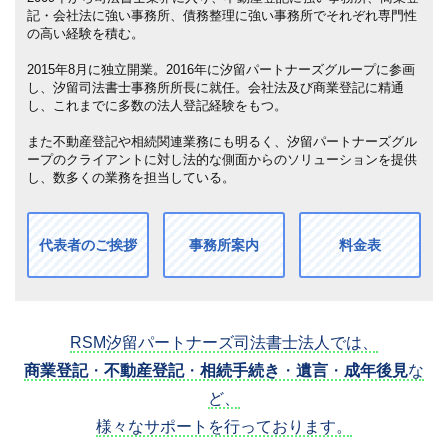
記・会社法に強い事務所、債務整理に強い事務所でそれぞれ専門性
の高い経験を積む。
2015年8月に独立開業。2016年に汐留パートナーズグループに参画
し、汐留司法書士事務所所長に就任。会社法及び商業登記に精通
し、これまでに多数の法人登記経験をもつ。
また不動産登記や相続関連業務にも明るく、汐留パートナーズグル
ープのクライアントに対し法的な側面からのソリューションを提供
し、数多くの業務を担当している。
代表者のご挨拶
事務所案内
料金表
RSM汐留パートナーズ司法書士法人では、
商業登記
・
不動産登記
・
相続手続き
・
遺言
・
成年後見
な
ど、
様々なサポートを行っております。