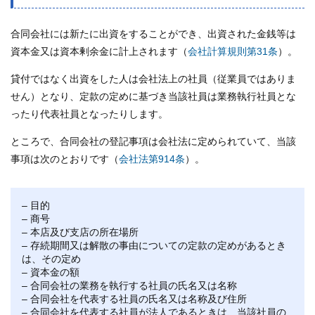
合同会社には新たに出資をすることができ、出資された金銭等は
資本金又は資本剰余金に計上されます（
会社計算規則第31条
）。
貸付ではなく出資をした人は会社法上の社員（従業員ではありま
せん）となり、定款の定めに基づき当該社員は業務執行社員とな
ったり代表社員となったりします。
ところで、合同会社の登記事項は会社法に定められていて、当該
事項は次のとおりです（
会社法第914条
）。
– 目的
– 商号
– 本店及び支店の所在場所
– 存続期間又は解散の事由についての定款の定めがあるとき
は、その定め
– 資本金の額
– 合同会社の業務を執行する社員の氏名又は名称
– 合同会社を代表する社員の氏名又は名称及び住所
– 合同会社を代表する社員が法人であるときは、当該社員の