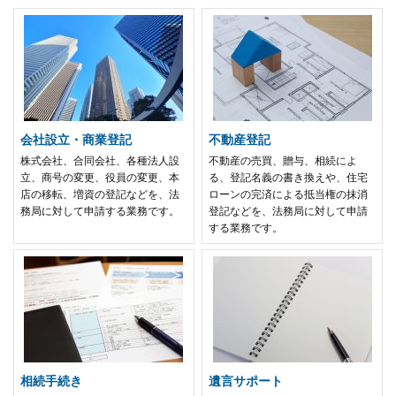
会社設立・商業登記
不動産登記
株式会社、合同会社、各種法人設
不動産の売買、贈与、相続によ
立、商号の変更、役員の変更、本
る、登記名義の書き換えや、住宅
店の移転、増資の登記などを、法
ローンの完済による抵当権の抹消
務局に対して申請する業務です。
登記などを、法務局に対して申請
する業務です。
相続手続き
遺言サポート