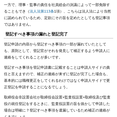
一方で、理事・監事の責任を社員総会の決議によって一部免除す
ることもでき（
法人法第113条
1項）、こちらは法人法により当然
に認められているため、定款にその旨を定めたとしても登記事項
ではありません。
登記すべき事項の漏れと登記完了
登記申請の内容から登記すべき事項の一部が漏れていたとして
も、原則として、登記官がそれを発見して補正するよう申請人に
連絡をしてくれることが多いです。
登記すべき事項を登記申請書に記載することは申請人サイドの責
任と言えますので、補正の連絡が来ずに登記が完了した場合も、
基本的には職権更正をしてくれるわけではなく申請人サイドで更
正登記を申請することになるでしょう。
取締役会非設置会社が取締役会設置+監査役設置+取締役及び監査
役の就任登記をするときに、監査役設置の旨を抜かして申請した
場合は明確に？登記すべき事項を遺漏しているため補正の連絡が
くるでしょう。