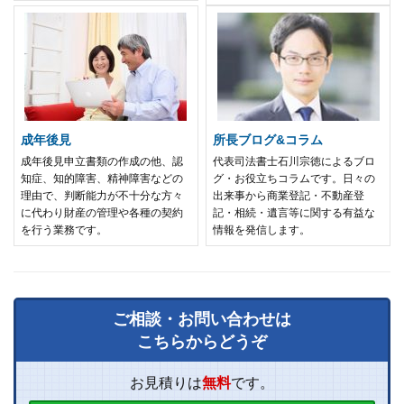
成年後見
所長ブログ&コラム
成年後見申立書類の作成の他、認
代表司法書士石川宗徳によるブロ
知症、知的障害、精神障害などの
グ・お役立ちコラムです。日々の
理由で、判断能力が不十分な方々
出来事から商業登記・不動産登
に代わり財産の管理や各種の契約
記・相続・遺言等に関する有益な
を行う業務です。
情報を発信します。
ご相談・お問い合わせは
こちらからどうぞ
お見積りは
無料
です。