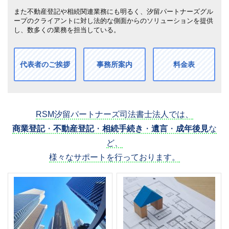
また不動産登記や相続関連業務にも明るく、汐留パートナーズグル
ープのクライアントに対し法的な側面からのソリューションを提供
し、数多くの業務を担当している。
代表者のご挨拶
事務所案内
料金表
RSM汐留パートナーズ司法書士法人では、
商業登記
・
不動産登記
・
相続手続き
・
遺言
・
成年後見
な
ど、
様々なサポートを行っております。