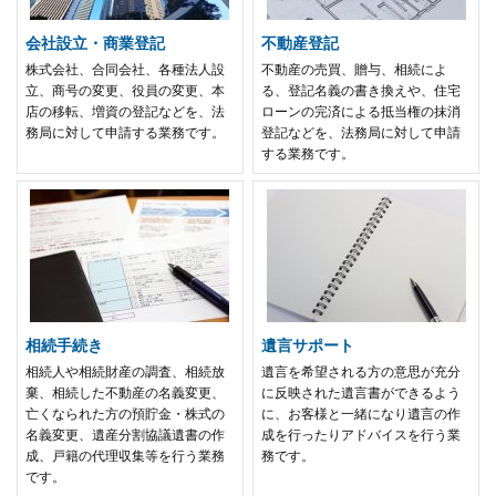
会社設立・商業登記
不動産登記
株式会社、合同会社、各種法人設
不動産の売買、贈与、相続によ
立、商号の変更、役員の変更、本
る、登記名義の書き換えや、住宅
店の移転、増資の登記などを、法
ローンの完済による抵当権の抹消
務局に対して申請する業務です。
登記などを、法務局に対して申請
する業務です。
相続手続き
遺言サポート
相続人や相続財産の調査、相続放
遺言を希望される方の意思が充分
棄、相続した不動産の名義変更、
に反映された遺言書ができるよう
亡くなられた方の預貯金・株式の
に、お客様と一緒になり遺言の作
名義変更、遺産分割協議遺書の作
成を行ったりアドバイスを行う業
成、戸籍の代理収集等を行う業務
務です。
です。