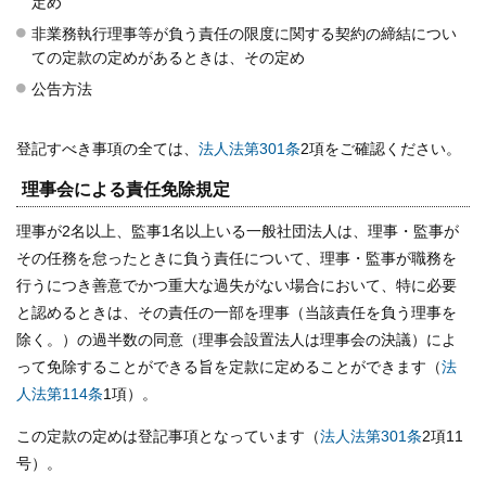
定め
非業務執行理事等が負う責任の限度に関する契約の締結につい
ての定款の定めがあるときは、その定め
公告方法
登記すべき事項の全ては、
法人法第301条
2項をご確認ください。
理事会による責任免除規定
理事が2名以上、監事1名以上いる一般社団法人は、理事・監事が
その任務を怠ったときに負う責任について、理事・監事が職務を
行うにつき善意でかつ重大な過失がない場合において、特に必要
と認めるときは、その責任の一部を理事（当該責任を負う理事を
除く。）の過半数の同意（理事会設置法人は理事会の決議）によ
って免除することができる旨を定款に定めることができます（
法
人法第114条
1項）。
この定款の定めは登記事項となっています（
法人法第301条
2項11
号）。