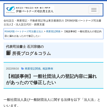
Toggle
navigati
会社設立・商業登記・不動産登記等は東京都港区の【RSM汐留パートナーズ司法書
士法人】- 法人設立代行・創業支援
RSM汐留パートナーズ司法書士法人
>
商業登記関係
>
【相談事例】一般社団法人の登記内
容に漏れがあったので修正したい
代表司法書士 石川宗徳の
所長ブログ＆コラム
2022/06/16
商業登記関係
相談事例
【相談事例】一般社団法人の登記内容に漏れ
があったので修正したい
一般社団法人及び一般財団法人に関する法律を以下「法人法」と
いいます。