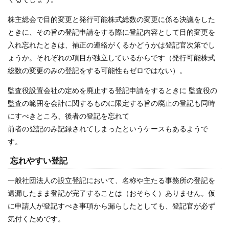
株主総会で目的変更と発行可能株式総数の変更に係る決議をした
ときに、その旨の登記申請をする際に登記内容として目的変更を
入れ忘れたときは、補正の連絡がくるかどうかは登記官次第でし
ょうか。それぞれの項目が独立しているからです（発行可能株式
総数の変更のみの登記をする可能性もゼロではない）。
監査役設置会社の定めを廃止する登記申請をするときに 監査役の
監査の範囲を会計に関するものに限定する旨の廃止の登記も同時
にすべきところ、後者の登記を忘れて
前者の登記のみ記録されてしまったというケースもあるようで
す。
忘れやすい登記
一般社団法人の設立登記において、名称や主たる事務所の登記を
遺漏したまま登記が完了することは（おそらく）ありません。仮
に申請人が登記すべき事項から漏らしたとしても、登記官が必ず
気付くためです。