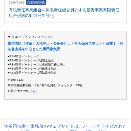
2026/01/02
商業登記関係
有限責任事業組合を無限責任組合員とする投資事業有限責任
組合契約の効力発生登記
▼ グループインフォメーション
東京港区（汐留）の税理士・公認会計士・社会保険労務士・行政書士・司
法書士等を中心とした専門家集団
■RSM汐留パートナーズ
■RSM汐留パートナーズ税理士法人
■RSM汐留パートナーズ社会保険労務士法人
■RSM汐留パートナーズ行政書士法人
■RSM汐留パートナーズ司法書士法人
〒105-7133
東京都港区東新橋一丁目5番2号汐留シティセンター33階
お問い合わせは
こちら
汐留司法書士事務所のウェブサイトは、パーソナライズされた
サイト運営方針
個人情報保護方針