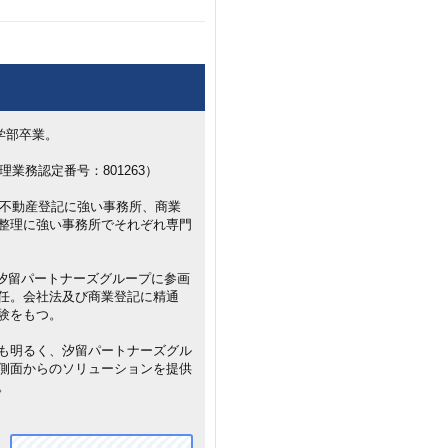
学部卒業。
理業務認定番号：801263）
、不動産登記に強い事務所、商業
整理に強い事務所でそれぞれ専門
年に汐留パートナーズグループに参画
任。会社法及び商業登記に精通
験をもつ。
も明るく、汐留パートナーズグル
側面からのソリューションを提供
。