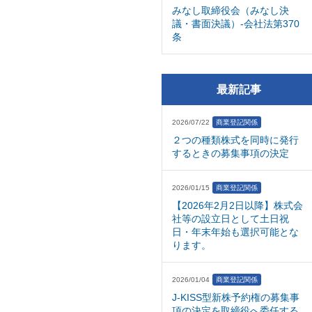
みなし取締役会（みなし決
議・書面決議）-会社法第370
条
最新記事
2026/07/22
商業登記関係
２つの種類株式を同時に発行
するときの募集事項の決定
2026/01/15
商業登記関係
【2026年2月2日以降】株式会
社等の設立日として土日祝
日・年末年始も選択可能とな
ります。
2026/01/04
商業登記関係
J-KISS型新株予約権の募集事
項の決定を取締役へ委任する