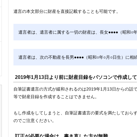
遺言の本文部分に財産を直接記載することも可能です。
遺言者は、遺言者に属する一切の財産は、長女●●●●（昭和○
遺言者は、次の不動産を長男●●●●（昭和○年○月○日生）に相
2019年1月13日より前に財産目録をパソコンで作成し
自筆証書遺言の方式が緩和されるのは2019年1月13日からの
等で財産目録を作成することはできません。
もし作成をしてしまうと、自筆証書遺言の要式を満たしておら
のでご注意ください。
訂正が必要な場合は、書き直した方が無難