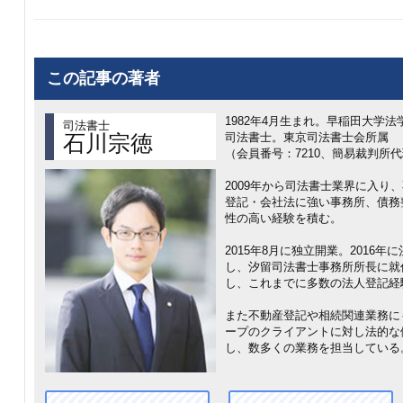
この記事の著者
1982年4月生まれ。早稲田大学法
司法書士
司法書士。東京司法書士会所属
石川宗徳
（会員番号：7210、簡易裁判所代
2009年から司法書士業界に入り
登記・会社法に強い事務所、債務
性の高い経験を積む。
2015年8月に独立開業。2016
し、汐留司法書士事務所所長に就
し、これまでに多数の法人登記経
また不動産登記や相続関連業務に
ープのクライアントに対し法的な
し、数多くの業務を担当している