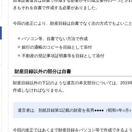
自筆証書遺言は自書で作成する必要がその成立要件の一つとさ
きもそれを自書で作成する必要がありました。
今回の改正により、財産目録は自書でなく次の方式でもよいこ
パソコン等、自書でない方法で作成
銀行の通帳のコピーを目録として添付
不動産の登記事項証明書等を目録として添付
財産目録以外の部分は自書
財産目録以外の下記のような遺言の本文部分については、2019
作成しなければなりません。
遺言者は、別紙目録第1記載の財産を長男●●●●（昭和○年○月
今回の改正ではあくまで財産目録をパソコン等で作成できるよ