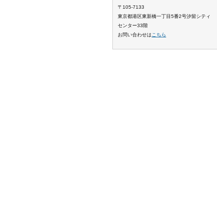
〒105-7133
東京都港区東新橋一丁目5番2号汐留シティ
センター33階
お問い合わせは
こちら