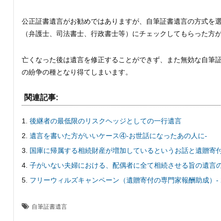
公正証書遺言がお勧めではありますが、自筆証書遺言の方式を
（弁護士、司法書士、行政書士等）にチェックしてもらった方
亡くなった後は遺言を修正することができず、また無効な自筆
の紛争の種となり得てしまいます。
関連記事:
後継者の最低限のリスクヘッジとしての一行遺言
遺言を書いた方がいいケース④-お世話になったあの人に-
国庫に帰属する相続財産が増加しているというお話と遺贈寄
子がいない夫婦における、配偶者に全て相続させる旨の遺言
フリーウィルズキャンペーン（遺贈寄付の専門家報酬助成）- 202
自筆証書遺言