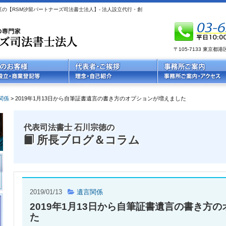
の【RSM汐留パートナーズ司法書士法人】- 法人設立代行・創
〒105-7133 東京
関係
>
2019年1月13日から自筆証書遺言の書き方のオプションが増えました
代表司法書士 石川宗徳の
所長ブログ＆コラム
2019/01/13
遺言関係
2019年1月13日から自筆証書遺言の書き方
た