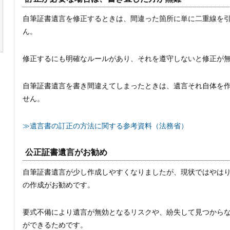
自筆証書遺言を修正するときは、間違った箇所に単に二重線を
ん。
修正するにも明確なルールがあり、それを遵守しないと修正が
自筆証書遺言を書き間違えてしまったときは、遺言それ自体を
せん。
≫遺言書の訂正の方法に関する参考資料（法務省）
公正証書遺言がお勧め
自筆証書遺言が少し作成しやすくなりましたが、現状ではやは
の作成がお勧めです。
要式不備により遺言が無効となるリスクや、紛失して見つから
ができるためです。