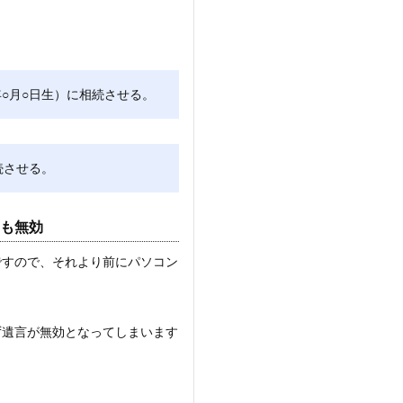
年○月○日生）に相続させる。
続させる。
ても無効
話ですので、それより前にパソコン
ず遺言が無効となってしまいます