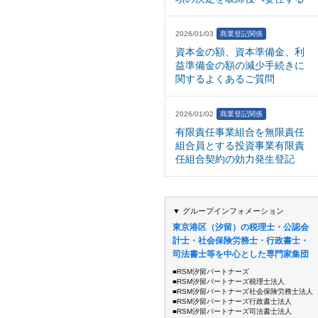
2026/01/03
商業登記関係
資本金の額、資本準備金、利
益準備金の額の減少手続きに
関するよくあるご質問
2026/01/02
商業登記関係
有限責任事業組合を無限責任
組合員とする投資事業有限責
任組合契約の効力発生登記
▼ グループインフォメーション
東京港区（汐留）の税理士・公認会
計士・社会保険労務士・行政書士・
司法書士等を中心とした専門家集団
■RSM汐留パートナーズ
■RSM汐留パートナーズ税理士法人
■RSM汐留パートナーズ社会保険労務士法人
■RSM汐留パートナーズ行政書士法人
■RSM汐留パートナーズ司法書士法人