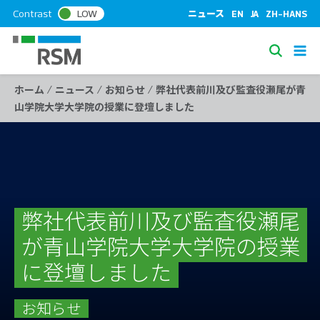
S
Contrast
LOW
ニュース
EN
JA
ZH-HANS
k
i
S
p
e
t
/
/
/
ホーム
ニュース
お知らせ
弊社代表前川及び監査役瀬尾が青
a
o
山学院大学大学院の授業に登壇しました
c
r
o
c
n
h
t
e
n
t
弊社代表前川及び監査役瀬尾
が青山学院大学大学院の授業
に登壇しました
お知らせ