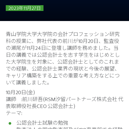
2023年11月27日
青山学院大学大学院の会計プロフェッション研究
科の授業に、弊社代表の前川が10月20日、監査役
の瀬尾が11月24日に登壇し講師を務めました。当
日の講義では公認会計士を志す学生をはじめとし
た大学院生を対象に、公認会計士としてのこれま
での経験、公認会計士業界の現状と今後の展望、
キャリア構築をする上での重要な考え方などにつ
いて講義しました。
10月20日(金)
講師 :前川研吾(RSM汐留パートナーズ株式会社 代
表取締役社長CEO 公認会計士)
テーマ:
公認会計士試験の勉強