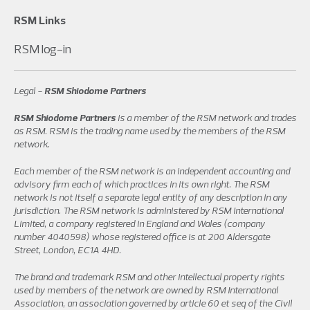
RSM Links
RSM log-in
Legal -
RSM Shiodome Partners
RSM Shiodome Partners
is a member of the RSM network and trades
as RSM. RSM is the trading name used by the members of the RSM
network.
Each member of the RSM network is an independent accounting and
advisory firm each of which practices in its own right. The RSM
network is not itself a separate legal entity of any description in any
jurisdiction. The RSM network is administered by RSM International
Limited, a company registered in England and Wales (company
number 4040598) whose registered office is at 200 Aldersgate
Street, London, EC1A 4HD.
The brand and trademark RSM and other intellectual property rights
used by members of the network are owned by RSM International
Association, an association governed by article 60 et seq of the Civil