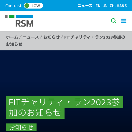
S
Contrast
LOW
ニュース
EN
JA
ZH-HANS
k
i
S
p
e
t
/
/
/
ホーム
ニュース
お知らせ
FITチャリティ・ラン2023参加の
a
o
お知らせ
c
r
o
c
n
h
t
e
n
t
FITチャリティ・ラン2023参
加のお知らせ
お知らせ