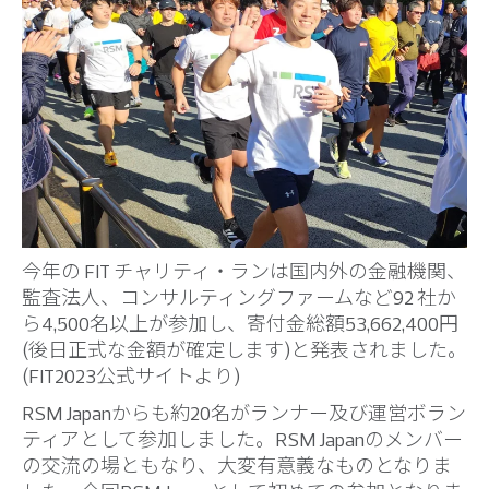
今年の FIT チャリティ・ランは国内外の金融機関、
監査法人、コンサルティングファームなど92 社か
ら4,500名以上が参加し、寄付金総額53,662,400円
(後日正式な金額が確定します)と発表されました。
(FIT2023公式サイトより)
RSM Japanからも約20名がランナー及び運営ボラン
ティアとして参加しました。RSM Japanのメンバー
の交流の場ともなり、大変有意義なものとなりま