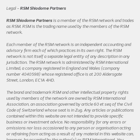
Legal -
RSM Shiodome Partners
RSM Shiodome Partners
is a member of the RSM network and trades
as RSM. RSM is the trading name used by the members of the RSM
network.
Each member of the RSM network is an independent accounting and
advisory firm each of which practices in its own right. The RSM
network is not itself a separate legal entity of any description in any
jurisdiction. The RSM network is administered by RSM International
Limited, a company registered in England and Wales (company
number 4040598) whose registered office is at 200 Aldersgate
Street, London, EC1A 4HD.
The brand and trademark RSM and other intellectual property rights
used by members of the network are owned by RSM International
Association, an association governed by article 60 et seq of the Civil
Code of Switzerland whose seat is in Zug. Any articles or publications
contained within this website are not intended to provide specific
business or investment advice. No responsibility for any errors or
omissions nor loss occasioned to any person or organisation acting
or refraining from acting as a result of any material in this website can,
however, be accepted by the author(s) or RSM International. You