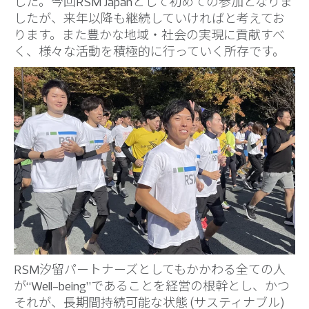
した。今回RSM Japanとして初めての参加となりま
したが、来年以降も継続していければと考えてお
ります。また豊かな地域・社会の実現に貢献すべ
く、様々な活動を積極的に行っていく所存です。
RSM汐留パートナーズとしてもかかわる全ての人
が“Well-being”であることを経営の根幹とし、かつ
それが、長期間持続可能な状態 (サスティナブル)