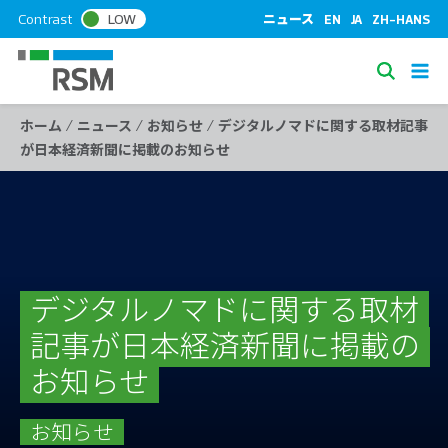
S
Contrast
LOW
ニュース
EN
JA
ZH-HANS
k
i
S
p
e
t
/
/
/
ホーム
ニュース
お知らせ
デジタルノマドに関する取材記事
a
o
が日本経済新聞に掲載のお知らせ
c
r
o
c
n
h
t
e
n
t
デジタルノマドに関する取材
記事が日本経済新聞に掲載の
お知らせ
お知らせ