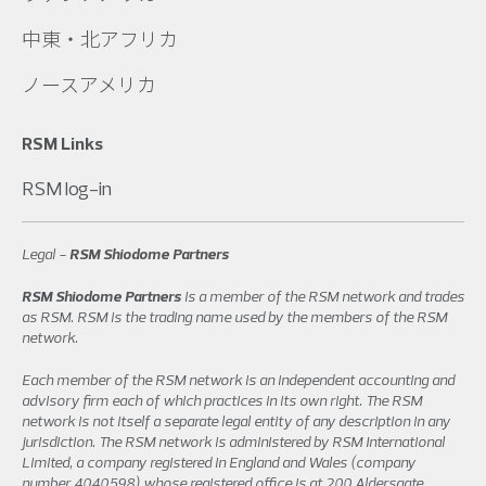
中東・北アフリカ
ノースアメリカ
RSM Links
RSM log-in
Legal -
RSM Shiodome Partners
RSM Shiodome Partners
is a member of the RSM network and trades
as RSM. RSM is the trading name used by the members of the RSM
network.
Each member of the RSM network is an independent accounting and
advisory firm each of which practices in its own right. The RSM
network is not itself a separate legal entity of any description in any
jurisdiction. The RSM network is administered by RSM International
Limited, a company registered in England and Wales (company
number 4040598) whose registered office is at 200 Aldersgate