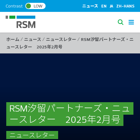
S
Contrast
LOW
ニュース
EN
JA
ZH-HANS
k
i
S
p
e
t
/
/
/
ホーム
ニュース
ニュースレター
RSM汐留パートナーズ・ニ
a
o
ュースレター 2025年2月号
c
r
o
c
n
h
t
e
n
t
RSM汐留パートナーズ・ニュ
ースレター 2025年2月号
ニュースレター