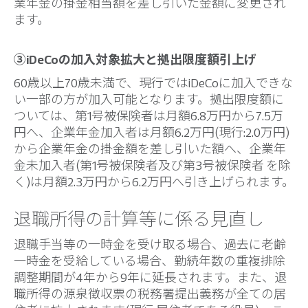
業年金の掛金相当額を差し引いた金額に変更され
ます。
③iDeCoの加入対象拡大と拠出限度額引上げ
60歳以上70歳未満で、現行ではiDeCoに加入できな
い一部の方が加入可能となります。拠出限度額に
ついては、第1号被保険者は月額6.8万円から7.5万
円へ、企業年金加入者は月額6.2万円(現行:2.0万円)
から企業年金の掛金額を差し引いた額へ、企業年
金未加入者(第1号被保険者及び第3号被保険者 を除
く)は月額2.3万円から6.2万円へ引き上げられます。
退職所得の計算等に係る見直し
退職手当等の一時金を受け取る場合、過去に老齢
一時金を受給している場合、勤続年数の重複排除
調整期間が4年から9年に延長されます。また、退
職所得の源泉徴収票の税務署提出義務が全ての居