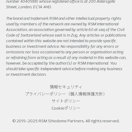
number 4040598) whose registered office is at 200 Aldersgate
Street, London, EC1A 4HD.
The brand and trademark RSM and other intellectual property rights
used by members of the network are owned by RSM International
Association, an association governed by article 60 et seq of the Civil
Code of Switzerland whose seat is in Zug. Any articles or publications
contained within this website are not intended to provide specific
business or investment advice. No responsibility for any errors or
omissions nor loss occasioned to any person or organisation acting
or refraining from acting as a result of any material in this website can,
however, be accepted by the author(s) or RSM International. You
should take specific independent advice before making any business
or investment decision.
情報セキュリティ
プライバシーポリシー（個人情報保護方針）
サイトポリシー
Cookieポリシー
© 2015-2025 RSM Shiodome Partners. All rights reserved.