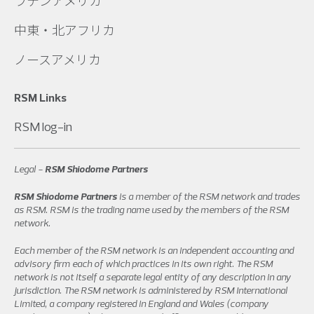
ラテンアメリカ
中東・北アフリカ
ノースアメリカ
RSM Links
RSM log-in
Legal -
RSM Shiodome Partners
RSM Shiodome Partners
is a member of the RSM network and trades
as RSM. RSM is the trading name used by the members of the RSM
network.
Each member of the RSM network is an independent accounting and
advisory firm each of which practices in its own right. The RSM
network is not itself a separate legal entity of any description in any
jurisdiction. The RSM network is administered by RSM International
Limited, a company registered in England and Wales (company