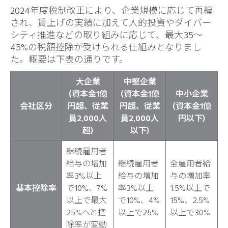
2024年度税制改正により、企業規模に応じて再編
され、賃上げの実績に加えて人的投資やダイバー
シティ推進などの取り組みに応じて、最大35〜
45%の税額控除が受けられる仕組みとなりまし
た。概要は下表の通りです。
大企業
中堅企業
(資本金1億
(資本金1億
中小企業
会社区分
円超、従業
円超、従業
(資本金1億
員2,000人
員2,000人
円以下)
超)
以下)
継続雇用者
給与の増加
継続雇用者
全雇用者給
率3%以上
給与の増加
与の増加率
基本控除率
で10%、7%
率3%以上
1.5%以上で
以上で最大
で10%、4%
15%、2.5%
25%へと控
以上で25%
以上で30%
除率が変動