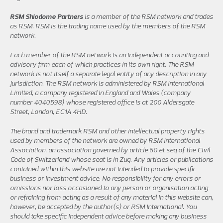
RSM Shiodome Partners
is a member of the RSM network and trades
as RSM. RSM is the trading name used by the members of the RSM
network.
Each member of the RSM network is an independent accounting and
advisory firm each of which practices in its own right. The RSM
network is not itself a separate legal entity of any description in any
jurisdiction. The RSM network is administered by RSM International
Limited, a company registered in England and Wales (company
number 4040598) whose registered office is at 200 Aldersgate
Street, London, EC1A 4HD.
The brand and trademark RSM and other intellectual property rights
used by members of the network are owned by RSM International
Association, an association governed by article 60 et seq of the Civil
Code of Switzerland whose seat is in Zug. Any articles or publications
contained within this website are not intended to provide specific
business or investment advice. No responsibility for any errors or
omissions nor loss occasioned to any person or organisation acting
or refraining from acting as a result of any material in this website can,
however, be accepted by the author(s) or RSM International. You
should take specific independent advice before making any business