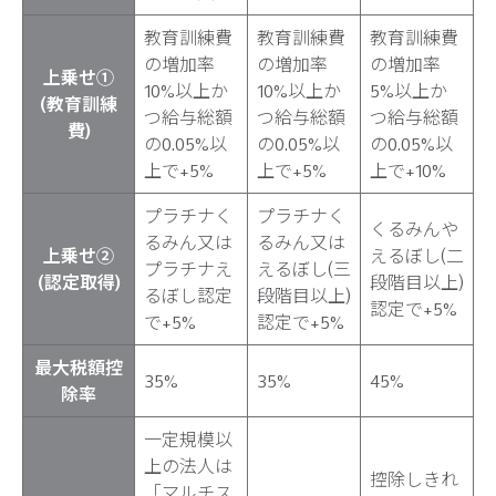
教育訓練費
教育訓練費
教育訓練費
の増加率
の増加率
の増加率
上乗せ①
10%以上か
10%以上か
5%以上か
(教育訓練
つ給与総額
つ給与総額
つ給与総額
費)
の0.05%以
の0.05%以
の0.05%以
上で+5%
上で+5%
上で+10%
プラチナく
プラチナく
くるみんや
るみん又は
るみん又は
上乗せ②
えるぼし(二
プラチナえ
えるぼし(三
(認定取得)
段階目以上)
るぼし認定
段階目以上)
認定で+5%
で+5%
認定で+5%
最大税額控
35%
35%
45%
除率
一定規模以
上の法人は
控除しきれ
「マルチス