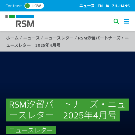
S
Contrast
LOW
ニュース
EN
JA
ZH-HANS
k
i
S
p
e
t
/
/
/
ホーム
ニュース
ニュースレター
RSM汐留パートナーズ・ニ
a
o
ュースレター 2025年4月号
c
r
o
c
n
h
t
e
n
t
RSM汐留パートナーズ・ニュ
ースレター 2025年4月号
ニュースレター