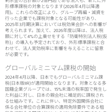
剰余金の合計額が2億円超である法人も、新たに外
形標準課税の対象となります(2026年4月以降適
用)。これらの改正により、グループ再編・減資を
行った企業でも課税対象となる可能性があり、
2025年3月期決算においては税効果会計への影響が
考えられます。加えて、2026年度以降は、法人税
額に対して4%の上乗せをする「防衛特別法人税(仮
称)」の導入も予定されており、外形標準課税と合
わせて、法人実効税率に影響を与えることに留意
が必要です。
グローバルミニマム課税の開始
2024年4月以降、日本でもグローバルミニマム課
税(日本版IIR)が適用開始となります。対象となる多
国籍企業グループでは、15%未満の税率国で発生し
た利益に対し、日本の親会社に補足的に課税され
る仕組みです。これに伴い、特定外国関係会社に
係る会社単位の合算課税の適用免除要件である租