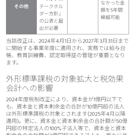
なかった金
その他
テークホル
額を5年間
ダー方針」
繰越可能
の公表と届
出が必要
当該改正は、2024年4月1日から2027年3月31日まで
に開始する事業年度に適用され、実務では給与台
帳、教育訓練費、認定取得証の管理が重要となり
ます。
外形標準課税の対象拡大と税効果
会計への影響
2024年度税制改正により、資本金が1億円以下で
も、資本金と資本剰余金の合計が10億円超の法人
は外形標準課税の対象とされます(2025年4月以降
適用)。更に、資本金と資本剰余金の合計額が50億
円超の特定法人の100%子法人等で、資本金と資本