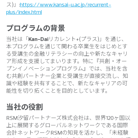
ス)」:
https://www.kansai-u.ac.jp/recurrent-
plus/index.html
プログラムの背景
当社は「
Kan-Dai
リカレント+(プラス)」を通じ、
本プログラムを通じて関わる卒業生をはじめとす
る受講生の金融リテラシーの向上や新たなキャリ
ア形成を支援してまいります。特に『共創・オー
プンイノベーションプログラム』では、当社を含
む共創パートナー企業と受講生が直接交流し、知
識や経験を共有することで、新たなキャリアの可
能性を切り拓くことを目的としています。
当社の役割
RSM汐留パートナーズ株式会社は、世界120ヶ国以
上に展開するグローバルネットワークである国際
会計ネットワークRSMの知見を活かし、「未経験