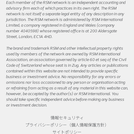
Each member of the RSM network is an independent accounting and
advisory firm each of which practices in its own right. The RSM
network is not itself a separate legal entity of any description in any
jurisdiction. The RSM network is administered by RSM International
Limited, a company registered in England and Wales (company
number 4040598) whose registered office is at 200 Aldersgate
Street, London, EC1A 4HD.
The brand and trademark RSM and other intellectual property rights
used by members of the network are owned by RSM International
Association, an association governed by article 60 et seq of the Civil
Code of Switzerland whose seat is in Zug. Any articles or publications
contained within this website are not intended to provide specific
business or investment advice. No responsibility for any errors or
omissions nor loss occasioned to any person or organisation acting
or refraining from acting as a result of any material in this website can,
however, be accepted by the author(s) or RSM International. You
should take specific independent advice before making any business
or investment decision.
情報セキュリティ
プライバシーポリシー（個人情報保護方針）
サイトポリシー