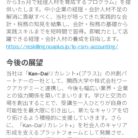
から3ヵ月で経理人材を育成するプログラム」を提
供いたします。中小企業の経理・会計人材不足の
解消に貢献すべく、当社が培ってきた実践的な会
計・税務の知見を結集し、会計・税務の基礎から
実践スキルまでを短時間で習得。即戦力として活
躍できる経理・会計人材の養成を目指します。
https://reskilling.noaplus.jp/lp-rsm-accounting/
今後の展望
当社は「
Kan-Dai
リカレント+(プラス)」の共創パ
ートナーの一社として、関西大学や株式会社ワー
クアカデミーと連携し、今後も幅広い業界・企業
との協力関係を築いてまいります。学びと交流の
場を創出することで、受講生一人ひとりが自身の
可能性を最大限に引き出し、新たなキャリアを切
り拓けるよう積極的に支援していきます。さら
に、「Kan-Daiリカレント+」を社会人のキャリア
形成を支えるプラットフォームとして発展させ、