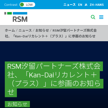
S
Contrast
LOW
ニュース
EN
JA
ZH-HANS
k
i
S
p
e
t
/
/
/
ホーム
ニュース
お知らせ
RSM汐留パートナーズ株式会
a
o
社、「Kan-Daiリカレント＋（プラス）」に参画のお知らせ
c
r
o
c
n
h
t
e
RSM汐留パートナーズ株式会
n
t
社、「Kan-Daiリカレント＋
（プラス）」に参画のお知ら
せ
お知らせ