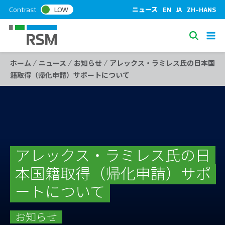
S
Contrast
LOW
ニュース
EN
JA
ZH-HANS
k
i
S
p
e
t
/
/
/
ホーム
ニュース
お知らせ
アレックス・ラミレス氏の日本国
a
o
籍取得（帰化申請）サポートについて
c
r
o
c
n
h
t
e
n
t
アレックス・ラミレス氏の日
本国籍取得（帰化申請）サポ
ートについて
お知らせ