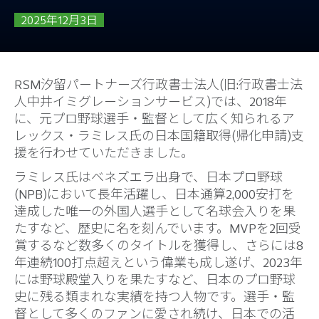
2025年12月3日
RSM汐留パートナーズ行政書士法人(旧:行政書士法
人中井イミグレーションサービス)では、2018年
に、元プロ野球選手・監督として広く知られるア
レックス・ラミレス氏の日本国籍取得(帰化申請)支
援を行わせていただきました。
ラミレス氏はベネズエラ出身で、日本プロ野球
(NPB)において長年活躍し、日本通算2,000安打を
達成した唯一の外国人選手として名球会入りを果
たすなど、歴史に名を刻んでいます。MVPを2回受
賞するなど数多くのタイトルを獲得し、さらには8
年連続100打点超えという偉業も成し遂げ、2023年
には野球殿堂入りを果たすなど、日本のプロ野球
史に残る類まれな実績を持つ人物です。選手・監
督として多くのファンに愛され続け、日本での活