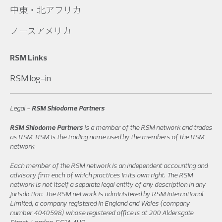
中東・北アフリカ
ノースアメリカ
RSM Links
RSM log-in
Legal -
RSM Shiodome Partners
RSM Shiodome Partners
is a member of the RSM network and trades
as RSM. RSM is the trading name used by the members of the RSM
network.
Each member of the RSM network is an independent accounting and
advisory firm each of which practices in its own right. The RSM
network is not itself a separate legal entity of any description in any
jurisdiction. The RSM network is administered by RSM International
Limited, a company registered in England and Wales (company
number 4040598) whose registered office is at 200 Aldersgate