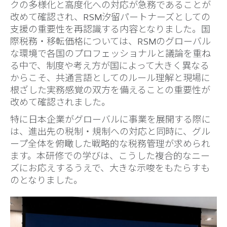
クの多様化と高度化への対応が急務であることが
改めて確認され、RSM汐留パートナーズとしての
支援の重要性を再認識する内容となりました。国
際税務・移転価格については、RSMのグローバル
な環境で各国のプロフェッショナルと議論を重ね
る中で、制度や考え方が国によって大きく異なる
からこそ、共通言語としてのルール理解と現場に
根ざした実務感覚の双方を備えることの重要性が
改めて確認されました。
特に日本企業がグローバルに事業を展開する際に
は、進出先の税制・規制への対応と同時に、グル
ープ全体を俯瞰した戦略的な税務管理が求められ
ます。本研修での学びは、こうした複合的なニー
ズにお応えするうえで、大きな示唆をもたらすも
のとなりました。