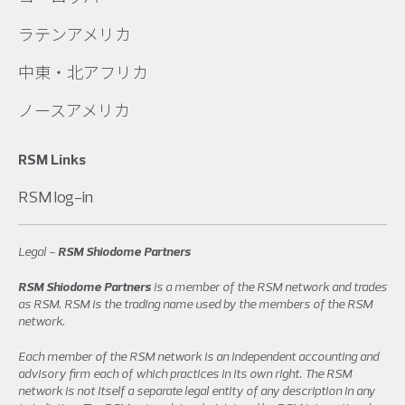
ラテンアメリカ
中東・北アフリカ
ノースアメリカ
RSM Links
RSM log-in
Legal -
RSM Shiodome Partners
RSM Shiodome Partners
is a member of the RSM network and trades
as RSM. RSM is the trading name used by the members of the RSM
network.
Each member of the RSM network is an independent accounting and
advisory firm each of which practices in its own right. The RSM
network is not itself a separate legal entity of any description in any