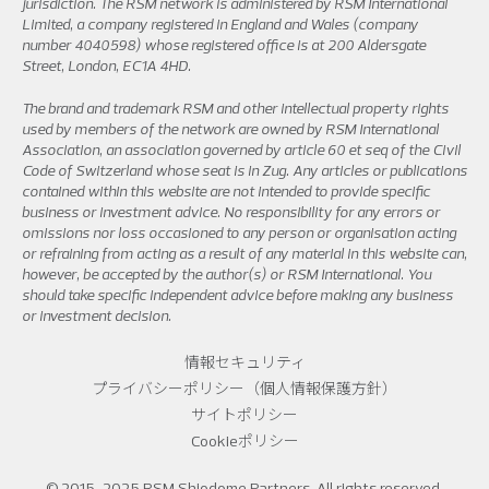
jurisdiction. The RSM network is administered by RSM International
Limited, a company registered in England and Wales (company
number 4040598) whose registered office is at 200 Aldersgate
Street, London, EC1A 4HD.
The brand and trademark RSM and other intellectual property rights
used by members of the network are owned by RSM International
Association, an association governed by article 60 et seq of the Civil
Code of Switzerland whose seat is in Zug. Any articles or publications
contained within this website are not intended to provide specific
business or investment advice. No responsibility for any errors or
omissions nor loss occasioned to any person or organisation acting
or refraining from acting as a result of any material in this website can,
however, be accepted by the author(s) or RSM International. You
should take specific independent advice before making any business
or investment decision.
情報セキュリティ
プライバシーポリシー（個人情報保護方針）
サイトポリシー
Cookieポリシー
© 2015-2025 RSM Shiodome Partners. All rights reserved.