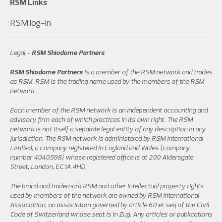
RSM Links
RSM log-in
Legal -
RSM Shiodome Partners
RSM Shiodome Partners
is a member of the RSM network and trades
as RSM. RSM is the trading name used by the members of the RSM
network.
Each member of the RSM network is an independent accounting and
advisory firm each of which practices in its own right. The RSM
network is not itself a separate legal entity of any description in any
jurisdiction. The RSM network is administered by RSM International
Limited, a company registered in England and Wales (company
number 4040598) whose registered office is at 200 Aldersgate
Street, London, EC1A 4HD.
The brand and trademark RSM and other intellectual property rights
used by members of the network are owned by RSM International
Association, an association governed by article 60 et seq of the Civil
Code of Switzerland whose seat is in Zug. Any articles or publications