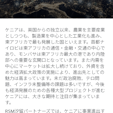
ケニアは、英国からの独立以来、農業を主要産業
としつつも、製造業を中心とした工業化も進み、
東アフリカで最も発展した国といえます。首都ナ
イロビは東アフリカの通信・金融・交通の中心で
あり、モンバサは東アフリカ最大の港であり内陸
部への重要な玄関口となっています。また内需を
中心にマーケットは拡大し続けており、外資を含
めた経済拡大政策の実施により、進出先としての
魅力は高まっています。未だ政治腐敗、テロ問
題、インフラ未整備等の課題は多いですが、今後
も経済発展のための各種大型プロジェクトが進む
ケニアには、大きな期待と注目が集まっていま
す。
RSM汐留パートナーズでは、ケニアに事業進出す