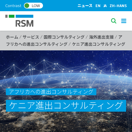
S
Contrast
LOW
ニュース
EN
JA
ZH-HANS
k
i
S
p
e
t
/
/
/
/
ホーム
サービス
国際コンサルティング
海外進出支援
ア
a
o
/
フリカへの進出コンサルティング
ケニア進出コンサルティング
c
r
o
c
n
h
t
e
n
t
アフリカへの進出コンサルティング
ケニア進出コンサルティング