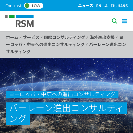
S
Contrast
LOW
ニュース
EN
JA
ZH-HANS
k
i
S
p
e
t
/
/
/
/
ホーム
サービス
国際コンサルティング
海外進出支援
ヨ
a
o
/
ーロッパ・中東への進出コンサルティング
バーレーン進出コン
c
r
サルティング
o
c
n
h
t
e
n
t
ヨーロッパ・中東への進出コンサルティング
バーレーン進出コンサルティ
ング