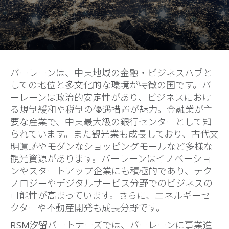
バーレーンは、中東地域の金融・ビジネスハブと
しての地位と多文化的な環境が特徴の国です。バ
ーレーンは政治的安定性があり、ビジネスにおけ
る規制緩和や税制の優遇措置が魅力。金融業が主
要な産業で、中東最大級の銀行センターとして知
られています。また観光業も成長しており、古代文
明遺跡やモダンなショッピングモールなど多様な
観光資源があります。バーレーンはイノベーショ
ンやスタートアップ企業にも積極的であり、テク
ノロジーやデジタルサービス分野でのビジネスの
可能性が高まっています。さらに、エネルギーセ
クターや不動産開発も成長分野です。
RSM汐留パートナーズでは、バーレーンに事業進