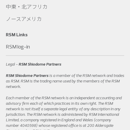
中東・北アフリカ
ノースアメリカ
RSM Links
RSM log-in
Legal -
RSM Shiodome Partners
RSM Shiodome Partners
is a member of the RSM network and trades
as RSM. RSM is the trading name used by the members of the RSM
network.
Each member of the RSM network is an independent accounting and
advisory firm each of which practices in its own right. The RSM
network is not itself a separate legal entity of any description in any
jurisdiction. The RSM network is administered by RSM International
Limited, a company registered in England and Wales (company
number 4040598) whose registered office is at 200 Aldersgate