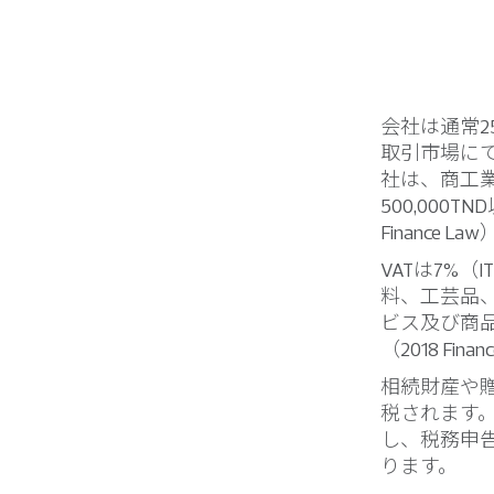
会社は通常
取引市場に
社は、商工業
500,000
Finance L
VATは7%
料、工芸品
ビス及び商品
（2018 Fi
相続財産や贈
税されます
し、税務申
ります。