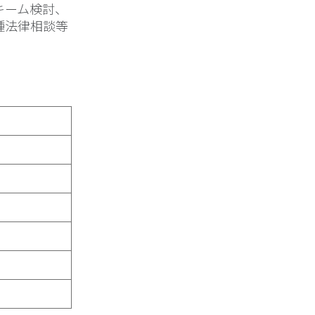
キーム検討、
種法律相談等
。