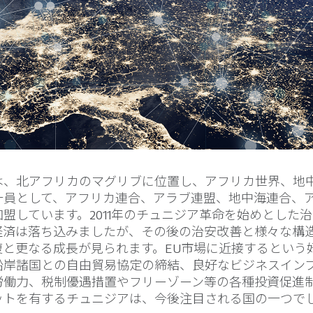
は、北アフリカのマグリブに位置し、アフリカ世界、地
一員として、アフリカ連合、アラブ連盟、地中海連合、
盟しています。2011年のチュニジア革命を始めとした
経済は落ち込みましたが、その後の治安改善と様々な構
復と更なる成長が見られます。EU市場に近接するという
沿岸諸国との自由貿易協定の締結、良好なビジネスイン
労働力、税制優遇措置やフリーゾーン等の各種投資促進
ットを有するチュニジアは、今後注目される国の一つで