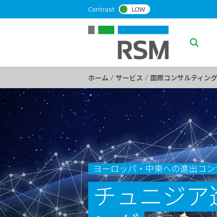
S
Contrast
LOW
k
i
p
S
t
e
o
a
c
/
/
ホーム
サービス
国際コンサルティン
o
r
n
c
t
h
e
n
t
ヨーロッパ・中東への進出コン
チュニジア