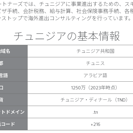
パートナーズでは、チュニジアに事業進出するための、ス
ビザ手続、会計税務、給与計算、社会保険事務手続、各
ンストップで海外進出コンサルティングを行っています
チュニジアの基本情報
地域名
チュニジア共和国
都
チュニス
言語
アラビア語
口
1250万（2023年時点）
貨
チュニジア・ディナール（TND）
ットドメイン
.tn
話コード
+216