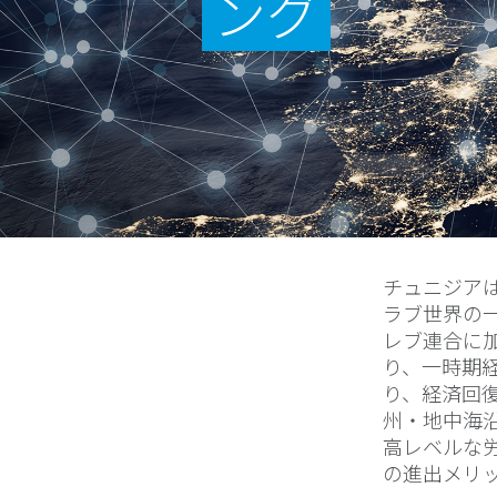
ング
チュニジア
ラブ世界の
レブ連合に加
り、一時期
り、経済回
州・地中海
高レベルな
の進出メリ