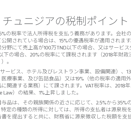
チュニジアの税制ポイント
25%の税率で法人所得税を支払う義務があります。会社
て公開されている場合は、15%の優遇税率が適用されま
分野にて売上高が100万TND以下の場合、又はサービス
TND以下の場合、20%の税率にて課税されます（2018年財政法
aw））。
（ITサービス、ホテル及びレストラン事業、設備関連）、1
、医療事業、及び缶詰食品）又は19%（他の税率の適用
に関連する業務）にて課されます。VAT税率は、2018
nance Law）の結果、1%上昇しました。
与品は、その親族関係の近さに応じて、2.5%から35%
。特定の種類の所得に対しては、所得の支払者は源泉税
告書を提出すると共に、財務省に源泉徴収した税額を支