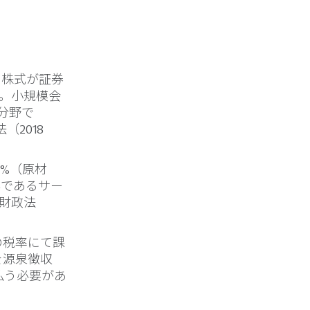
の株式が証券
す。小規模会
分野で
（2018
3%（原材
外であるサー
年財政法
の税率にて課
を源泉徴収
払う必要があ