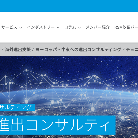
サービス
インダストリー
コラム
メンバー紹介
RSM汐留パ
/
/
/
グ
海外進出支援
ヨーロッパ・中東への進出コンサルティング
チュ
サルティング
進出コンサルティ