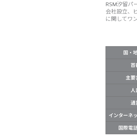
RSM汐留
会社設立、
に関してワ
国・
首
主要
人
通
インターネ
国際電