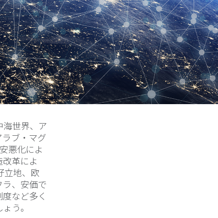
中海世界、ア
アラブ・マグ
治安悪化によ
造改革によ
好立地、欧
フラ、安価で
制度など多く
しょう。