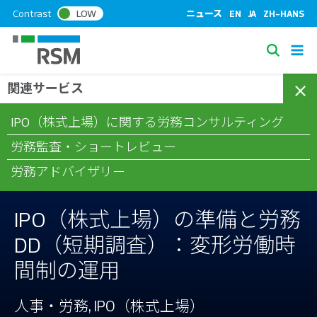
S
Contrast
LOW
ニュース
EN
JA
ZH-HANS
k
i
S
p
e
t
関連サービス
/
/
/
ホーム
コラム
人事・労務
IPO（株式上場）の準備と労務
a
o
DD（短期調査）：変形労働時間制の運用
c
r
IPO（株式上場）に関する労務コンサルティング
o
c
n
労務監査・ショートレビュー
h
t
労務アドバイザリー
e
n
t
IPO（株式上場）の準備と労務
DD（短期調査）：変形労働時
間制の運用
人事・労務, IPO（株式上場）