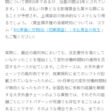
間について原則5年であるが、当面の間は3年とされてい
ます。）は、支払い対象となる割増賃金も莫大な額にな
ることが予想され、上場直前の致命的なリスクとなり得
るでしょう。（賃金請求権の消滅時効については、コラ
ム「
IPO準備と労務DD（短期調査）：未払賃金の発生
」
もご覧ください）
実際に、最近の裁判例においても、法定要件を満たして
いなかったことを理由として変形労働時間制の適用を否
認するケースが出ています。このケースは、大手外食チ
ェーンでの裁判例ですが、就業規則に全てのシフトが記
載されていなかったために、1か月単位の変形労働時間制
が無効となったものです。全国各地に多数の店舗を展開
する大手外食チェーンのような業態では、それぞれの店
舗ごとにシフトパターンが何通りも存在することはよく
あることですが、そのような場合であっても、全てのシ