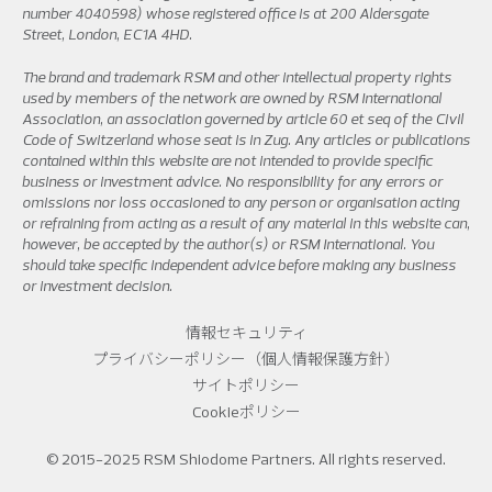
number 4040598) whose registered office is at 200 Aldersgate
Street, London, EC1A 4HD.
The brand and trademark RSM and other intellectual property rights
used by members of the network are owned by RSM International
Association, an association governed by article 60 et seq of the Civil
Code of Switzerland whose seat is in Zug. Any articles or publications
contained within this website are not intended to provide specific
business or investment advice. No responsibility for any errors or
omissions nor loss occasioned to any person or organisation acting
or refraining from acting as a result of any material in this website can,
however, be accepted by the author(s) or RSM International. You
should take specific independent advice before making any business
or investment decision.
情報セキュリティ
プライバシーポリシー（個人情報保護方針）
サイトポリシー
Cookieポリシー
© 2015-2025 RSM Shiodome Partners. All rights reserved.