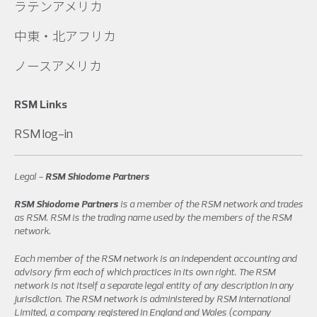
ラテンアメリカ
中東・北アフリカ
ノースアメリカ
RSM Links
RSM log-in
Legal -
RSM Shiodome Partners
RSM Shiodome Partners
is a member of the RSM network and trades
as RSM. RSM is the trading name used by the members of the RSM
network.
Each member of the RSM network is an independent accounting and
advisory firm each of which practices in its own right. The RSM
network is not itself a separate legal entity of any description in any
jurisdiction. The RSM network is administered by RSM International
Limited, a company registered in England and Wales (company