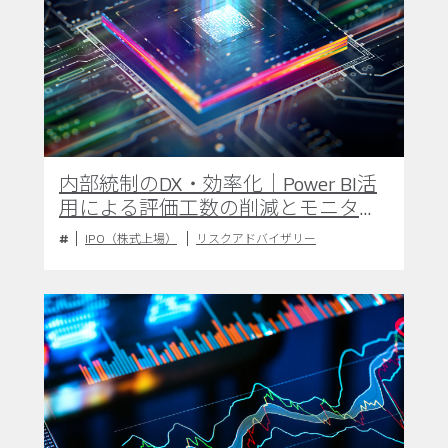
内部統制のDX・効率化｜Power BI活
用による評価工数の削減とモニタリ
ングの高度化
IPO（株式上場）
リスクアドバイザリー