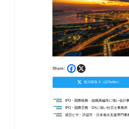
Share:
前川研吾 X（旧Twitter）
IPO・国際税務・組織再編等に強い会計
IPO・国際労務・DXに強い社労士事務
就労ビザ・許認可・日本進出支援専門事