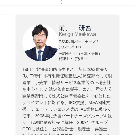
前川 研吾
Kengo Maekawa
RSM汐留パートナーズ /
グループCEO
公認会計士（日本・米国）
税理士・行政書士
1981年北海道釧路市生まれ。新日本監査法人
(現 EY新日本有限責任監査法人)監査部門にて製
造業、小売業、情報サービス産業等の上場会社
を中心とし た法定監査に従事。また、同法人公
開業務部門にて株式公開準備会社を中心とした
クライアントに対する、IPO支援、M&A関連支
援、デュ ーデリジェンス等のFAS業務に数多く
従事。2008年に汐留パートナーズグループを設
立、代表取締役社長に就任。2009年グループ
CEOに就任し、公認会計士・税理士・弁護士・