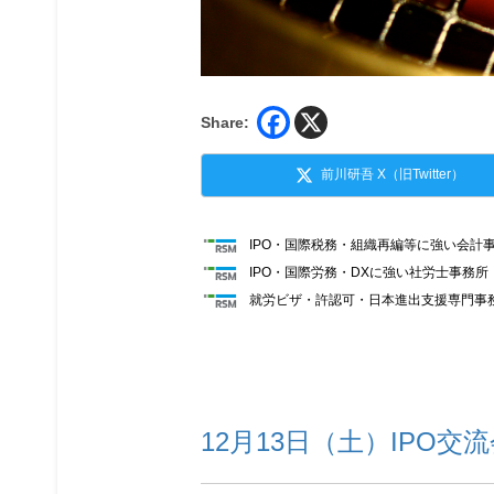
Share:
前川研吾 X（旧Twitter）
IPO・国際税務・組織再編等に強い会計
IPO・国際労務・DXに強い社労士事務
就労ビザ・許認可・日本進出支援専門事
12月13日（土）IPO交