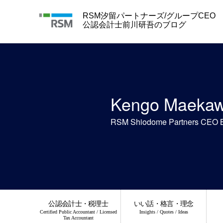
Skip
to
RSM汐留パートナーズ/グループCEO
content
公認会計士前川研吾のブログ
Kengo Maeka
RSM Shiodome Partners CEO 
公認会計士・税理士
いい話・格言・理念
Certified Public Accountant / Licensed
Insights / Quotes / Ideas
Tax Accountant